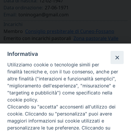
Data di nascita:
12-02-1947
Data ordinazione:
27-06-1971
Email:
toninogan@gmail.com
Incarichi
Membro
Consiglio presbiterale di Cuneo-Fossano
Emerito con incarichi pastorali
Zona pastorale Valle
Grana
Informativa
Utilizziamo cookie o tecnologie simili per
finalità tecniche e, con il tuo consenso, anche per
altre finalità ("interazioni e funzionalità semplici",
"miglioramento dell'esperienza", "misurazione" e
"targeting e pubblicità") come specificato nella
cookie policy.
Cliccando su "accetta" acconsenti all'utilizzo dei
cookie. Cliccando su "personalizza" puoi avere
via Amedeo Rossi, 28 - 12100 Cuneo
maggiori informazioni sui cookie utilizzati e
segreteriagenerale@diocesicuneofossano.it
personalizzare le tue preferenze. Cliccando su
c.f. 96017380047