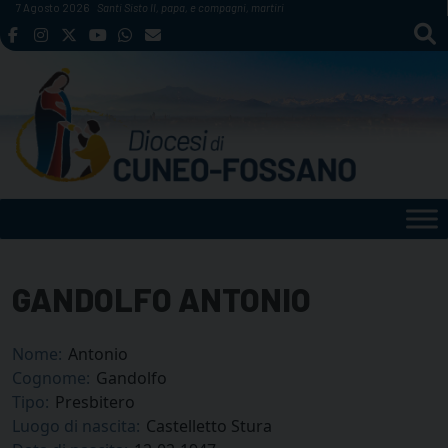
Skip
7 Agosto 2026
Santi Sisto II, papa, e compagni, martiri
to
content
GANDOLFO ANTONIO
Nome:
Antonio
Cognome:
Gandolfo
Tipo:
Presbitero
Luogo di nascita:
Castelletto Stura