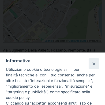
Leaflet
| Map data ©
OpenStreetMap
contributors
via Guglielmo Della Valle 9, Fossano, Piemonte, Italia
Informativa
Utilizziamo cookie o tecnologie simili per
finalità tecniche e, con il tuo consenso, anche per
altre finalità ("interazioni e funzionalità semplici",
"miglioramento dell'esperienza", "misurazione" e
"targeting e pubblicità") come specificato nella
cookie policy.
Cliccando su "accetta" acconsenti all'utilizzo dei