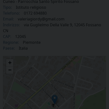
Cuneo - Parrocchia Santo Spirito Fossano
Tipo:
Istituto religioso
Telefono:
0172 694880
Email:
valeriagiordy@gmail.com
Indirizzo:
via Guglielmo Della Valle 9, 12045 Fossano
CN
CAP:
12045
Regione:
Piemonte
Paese:
Italia
Suore di San Giuseppe di Cuneo - Parrocchia Santo Spirito Fossano
+
−