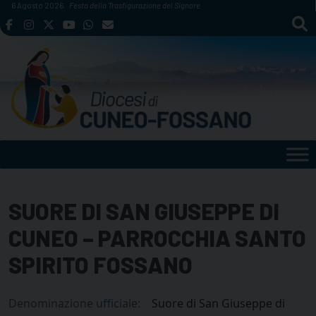
Skip
6 Agosto 2026
Festa della Trasfigurazione del Signore
to
content
SUORE DI SAN GIUSEPPE DI
CUNEO – PARROCCHIA SANTO
SPIRITO FOSSANO
Denominazione ufficiale:
Suore di San Giuseppe di