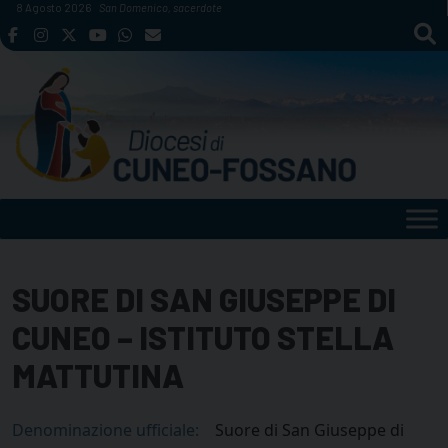
Skip
8 Agosto 2026
San Domenico, sacerdote
to
content
SUORE DI SAN GIUSEPPE DI
CUNEO – ISTITUTO STELLA
MATTUTINA
Denominazione ufficiale:
Suore di San Giuseppe di