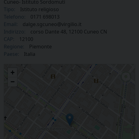
Cuneo- Istituto Sordomuti
Tipo:
Istituto religioso
Telefono:
0171 698013
Email:
dalge.sgcuneo@virgilio.it
Indirizzo:
corso Dante 48, 12100 Cuneo CN
CAP:
12100
Regione:
Piemonte
Paese:
Italia
Suore di San Giuseppe di Cuneo- Istituto Sordomuti
+
−