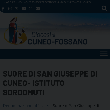
Skip
9 Agosto 2026
Santa Teresa Benedetta della Croce (Edith) Stein, vergine
to
content
SUORE DI SAN GIUSEPPE DI
CUNEO- ISTITUTO
SORDOMUTI
Denominazione ufficiale:
Suore di San Giuseppe di