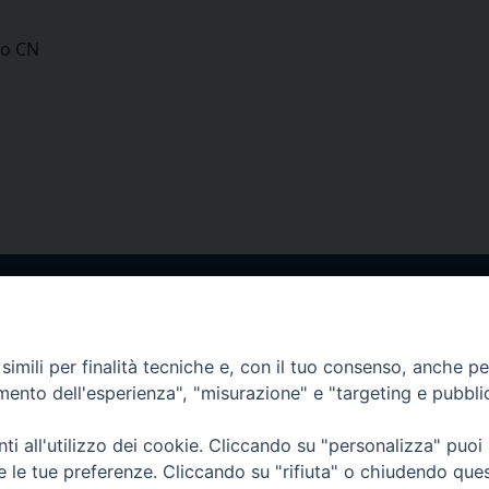
eo CN
via Amedeo Rossi, 28 - 12100 
segreteriagenerale@diocesicu
c.f. 96017380047
imili per finalità tecniche e, con il tuo consenso, anche per 
amento dell'esperienza", "misurazione" e "targeting e pubbli
i all'utilizzo dei cookie. Cliccando su "personalizza" puoi
re le tue preferenze. Cliccando su "rifiuta" o chiudendo que