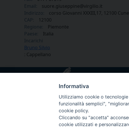
Email:
suore.giuseppine@virgilio.it
Indirizzo:
corso Giovanni XXXIII,17, 12100 Cun
CAP:
12100
Regione:
Piemonte
Paese:
Italia
Incarichi
Bruno Silvio
: Cappellano
Informativa
Utilizziamo cookie o tecnologie s
funzionalità semplici", "miglior
cookie policy.
Cliccando su "accetta" acconsent
cookie utilizzati e personalizza