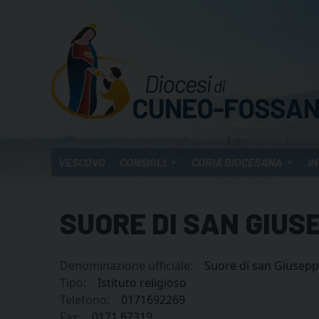
Skip
to
content
VESCOVO
CONSIGLI
CURIA DIOCESANA
IN
SUORE DI SAN GIUS
Denominazione ufficiale:
Suore di san Giusepp
Tipo:
Istituto religioso
Telefono:
0171692269
Fax:
0171 67319