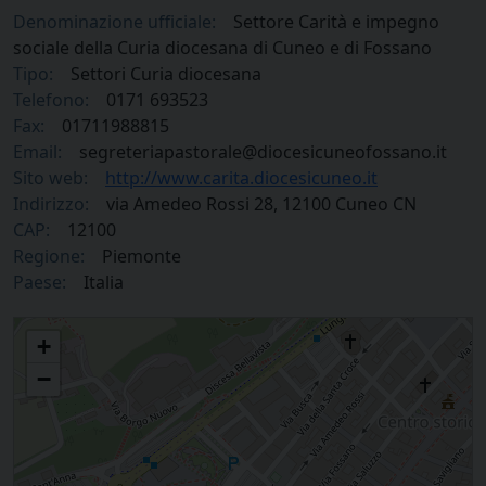
Denominazione ufficiale:
Settore Carità e impegno
sociale della Curia diocesana di Cuneo e di Fossano
Tipo:
Settori Curia diocesana
Telefono:
0171 693523
Fax:
01711988815
Email:
segreteriapastorale@diocesicuneofossano.it
Sito web:
http://www.carita.diocesicuneo.it
Indirizzo:
via Amedeo Rossi 28, 12100 Cuneo CN
CAP:
12100
Regione:
Piemonte
Paese:
Italia
Settore Carità e impegno sociale della Curia diocesana di Cuneo e di
+
Fossano
−