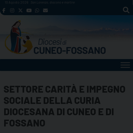
Skip
10 Agosto 2026
San Lorenzo, diacono e martire
to
content
SETTORE CARITÀ E IMPEGNO
SOCIALE DELLA CURIA
DIOCESANA DI CUNEO E DI
FOSSANO