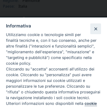
Regione:
Piemonte
Paese:
Italia
Informativa
Utilizziamo cookie o tecnologie simili per
finalità tecniche e, con il tuo consenso, anche per
altre finalità ("interazioni e funzionalità semplici",
"miglioramento dell'esperienza", "misurazione" e
"targeting e pubblicità") come specificato nella
cookie policy.
via Amedeo Rossi, 28 - 12100 Cuneo
Cliccando su "accetta" acconsenti all'utilizzo dei
segreteriagenerale@diocesicuneofossano.it
cookie. Cliccando su "personalizza" puoi avere
c.f. 96017380047
maggiori informazioni sui cookie utilizzati e
personalizzare le tue preferenze. Cliccando su
"rifiuta" o chiudendo questa informativa proseguirai
la navigazione installando i soli cookie tecnici.
Ulteriori informazioni sono disponibili nella
cookie
Preferenze Cookie