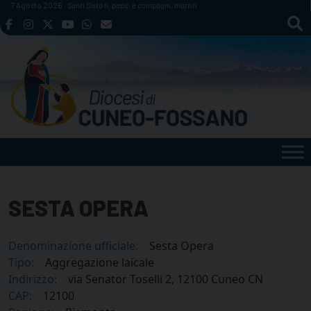
Skip
7 Agosto 2026
Santi Sisto II, papa, e compagni, martiri
to
content
SESTA OPERA
Denominazione ufficiale:
Sesta Opera
Tipo:
Aggregazione laicale
Indirizzo:
via Senator Toselli 2, 12100 Cuneo CN
CAP:
12100