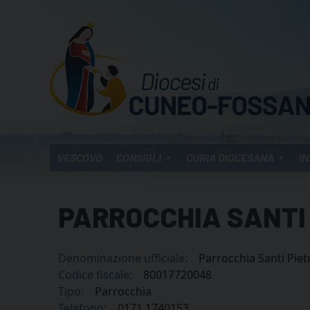
Skip
to
content
VESCOVO
CONSIGLI
CURIA DIOCESANA
IN
PARROCCHIA SANTI 
Denominazione ufficiale:
Parrocchia Santi Pietr
Codice fiscale:
80017720048
Tipo:
Parrocchia
Telefono:
0171 1740153