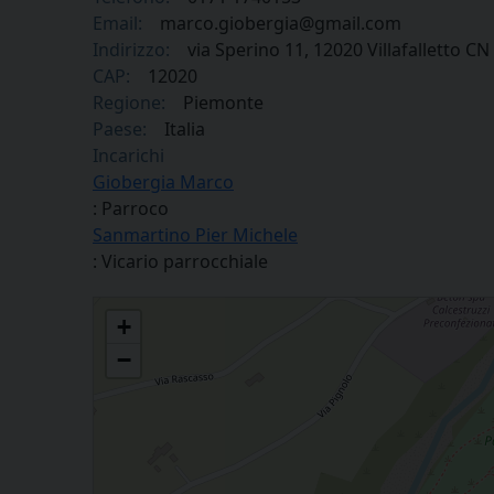
Email:
marco.giobergia@gmail.com
Indirizzo:
via Sperino 11, 12020 Villafalletto CN
CAP:
12020
Regione:
Piemonte
Paese:
Italia
Incarichi
Giobergia Marco
: Parroco
Sanmartino Pier Michele
: Vicario parrocchiale
Parrocchia Santi Pietro e Paolo in Villafalletto
+
−