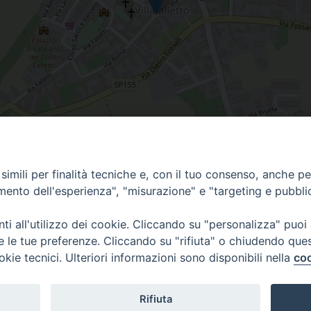
imili per finalità tecniche e, con il tuo consenso, anche per 
amento dell'esperienza", "misurazione" e "targeting e pubbli
i all'utilizzo dei cookie. Cliccando su "personalizza" puoi
re le tue preferenze. Cliccando su "rifiuta" o chiudendo que
via Amedeo Rossi, 28 - 12100 
okie tecnici. Ulteriori informazioni sono disponibili nella
coo
segreteriagenerale@diocesicu
c.f. 96017380047
Rifiuta