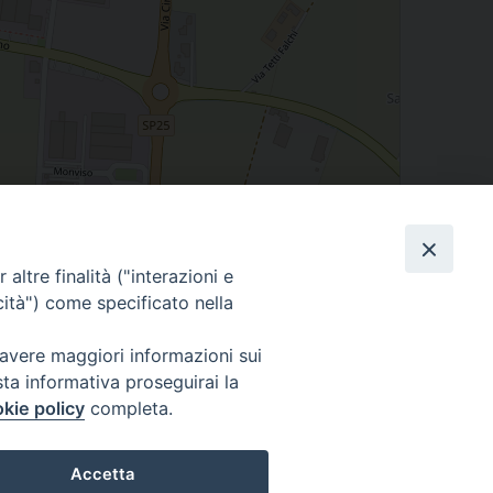
Leaflet
| Map data ©
OpenStreetMap
contributors
altre finalità ("interazioni e
cità") come specificato nella
 avere maggiori informazioni sui
sta informativa proseguirai la
Cuneo
kie policy
completa.
neofossano.it
Accetta