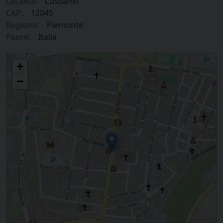
Località:
Cussanio
CAP:
12045
Regione:
Piemonte
Paese:
Italia
Incontro Matrimoniale
+
−