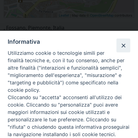
Leaflet
| Map data ©
OpenStreetMap
contributors
, Fossano, Piemonte, Italia
Informativa
Utilizziamo cookie o tecnologie simili per
finalità tecniche e, con il tuo consenso, anche per
altre finalità ("interazioni e funzionalità semplici",
"miglioramento dell'esperienza", "misurazione" e
"targeting e pubblicità") come specificato nella
cookie policy.
Cliccando su "accetta" acconsenti all'utilizzo dei
cookie. Cliccando su "personalizza" puoi avere
via Amedeo Rossi, 28 - 12100 Cuneo
maggiori informazioni sui cookie utilizzati e
segreteriagenerale@diocesicuneofossano.it
personalizzare le tue preferenze. Cliccando su
c.f. 96017380047
"rifiuta" o chiudendo questa informativa proseguirai
la navigazione installando i soli cookie tecnici.