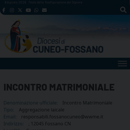
Skip
6 Agosto 2026
Festa della Trasfigurazione del Signore
to
content
INCONTRO MATRIMONIALE
Denominazione ufficiale:
Incontro Matrimoniale
Tipo:
Aggregazione laicale
Email:
responsabili.fossanocuneo@wwme.it
Indirizzo:
, 12045 Fossano CN