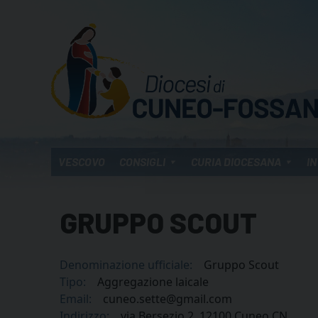
Skip
to
content
VESCOVO
CONSIGLI
CURIA DIOCESANA
IN
GRUPPO SCOUT
Denominazione ufficiale:
Gruppo Scout
Tipo:
Aggregazione laicale
Email:
cuneo.sette@gmail.com
Indirizzo:
via Bersezio 2, 12100 Cuneo CN