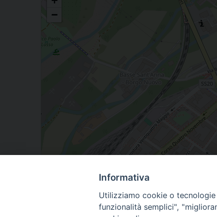
+
−
Informativa
Utilizziamo cookie o tecnologie s
Amedeo Rossi 28, Cuneo, Piemonte, Italia
funzionalità semplici", "miglior