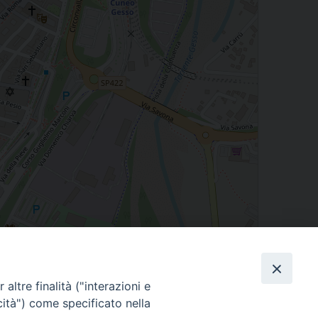
Leaflet
| Map data ©
OpenStreetMap
contributors
altre finalità ("interazioni e
cità") come specificato nella