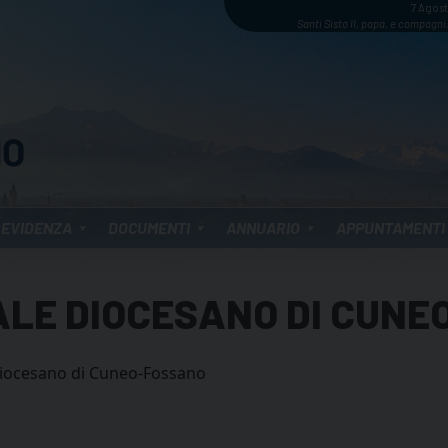
7 Agos
Santi Sisto II, papa, e compagni,
 EVIDENZA
DOCUMENTI
ANNUARIO
APPUNTAMENTI
ALE DIOCESANO DI CUN
diocesano di Cuneo-Fossano