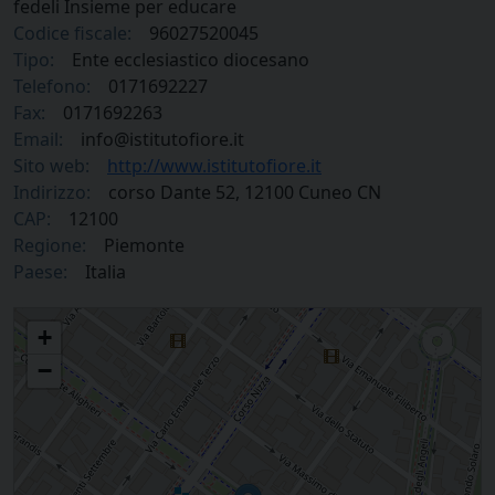
fedeli Insieme per educare
Codice fiscale:
96027520045
Tipo:
Ente ecclesiastico diocesano
Telefono:
0171692227
Fax:
0171692263
Email:
info@istitutofiore.it
Sito web:
http://www.istitutofiore.it
Indirizzo:
corso Dante 52, 12100 Cuneo CN
CAP:
12100
Regione:
Piemonte
Paese:
Italia
Associazione pubblica di fedeli Insieme per educare
+
−