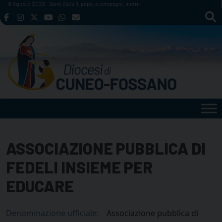
Skip
8 Agosto 2026
Santi Sisto II, papa, e compagni, martiri
to
content
ASSOCIAZIONE PUBBLICA DI
FEDELI INSIEME PER
EDUCARE
Denominazione ufficiale:
Associazione pubblica di