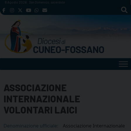
Skip
8 Agosto 2026
San Domenico, sacerdote
to
content
ASSOCIAZIONE
INTERNAZIONALE
VOLONTARI LAICI
Denominazione ufficiale:
Associazione Internazionale