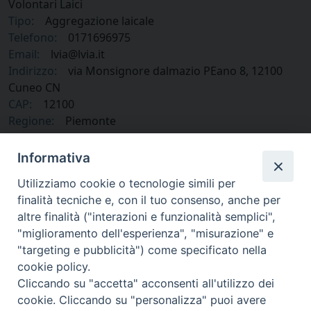
Volontari Laici
Tipo:
Aggregazione laicale
Telefono:
0171696975
Email:
lvia@lvia.it
Indirizzo:
via Monsignore dalmazio PEano 8, 12100
Cuneo CN
CAP:
12100
Regione:
Piemonte
Paese:
Italia
Informativa
Utilizziamo cookie o tecnologie simili per
finalità tecniche e, con il tuo consenso, anche per
altre finalità ("interazioni e funzionalità semplici",
"miglioramento dell'esperienza", "misurazione" e
"targeting e pubblicità") come specificato nella
cookie policy.
Cliccando su "accetta" acconsenti all'utilizzo dei
cookie. Cliccando su "personalizza" puoi avere
via Amedeo Rossi, 28 - 12100 Cuneo