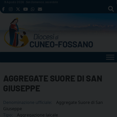
Skip
9 Agosto 2026
San Domenico, sacerdote
to
content
AGGREGATE SUORE DI SAN
GIUSEPPE
Denominazione ufficiale:
Aggregate Suore di San
Giuseppe
Tipo:
Aggregazione laicale