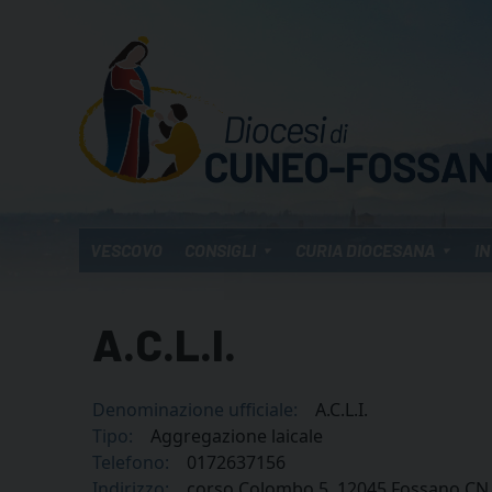
Skip
to
content
VESCOVO
CONSIGLI
CURIA DIOCESANA
IN
A.C.L.I.
Denominazione ufficiale:
A.C.L.I.
Tipo:
Aggregazione laicale
Telefono:
0172637156
Indirizzo:
corso Colombo 5, 12045 Fossano CN