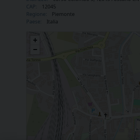
CAP:
12045
Regione:
Piemonte
Paese:
Italia
A.C.L.I.
+
−