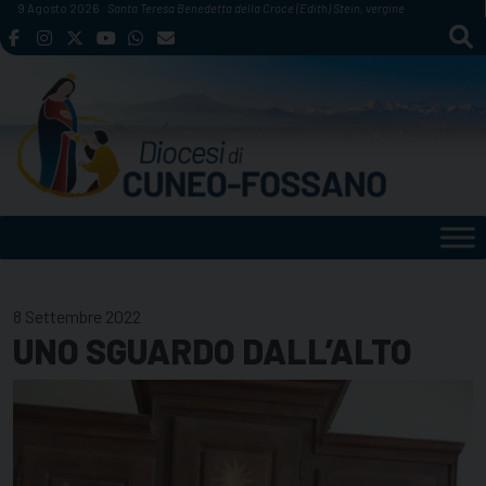
Skip
9 Agosto 2026
Santa Teresa Benedetta della Croce (Edith) Stein, vergine
to
content
8 Settembre 2022
UNO SGUARDO DALL’ALTO