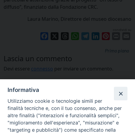
diffuso”, finanziato dalla Fondazione CRC.
Laura Marino, Direttore del museo diocesano
condividi su
Facebook
X
Threads
WhatsApp
Telegram
LinkedIn
Pinterest
Print
E
Primo piano
Lascia un commento
Devi essere
connesso
per inviare un commento.
Informativa
Utilizziamo cookie o tecnologie simili per
finalità tecniche e, con il tuo consenso, anche per
altre finalità ("interazioni e funzionalità semplici",
"miglioramento dell'esperienza", "misurazione" e
"targeting e pubblicità") come specificato nella