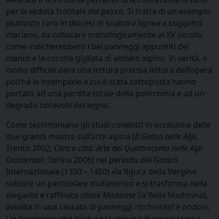
per la veduta frontale del pezzo. Si tratta di un esempio
piuttosto raro in diocesi di scultura lignea a soggetto
mariano, da collocare cronologicamente al XV secolo,
come indicherebbero i bei panneggi appuntiti del
manto e la corona gigliata di ambito alpino. In verità, è
molto difficile dare una lettura precisa lettura dell’opera
poiché le intemperie a cui è stata sottoposta hanno
portato ad una perdita totale della policromia e ad un
degrado notevole del legno.
Come testimoniano gli studi condotti in occasione delle
due grandi mostre sull’arte alpina (
Il Gotico nelle Alpi,
Trento 2002;
Corti e città. Arte del Quattrocento nelle Alpi
Occidentali
, Torino 2006) nel periodo del Gotico
Internazionale (1350 – 1450) «la figura della Vergine
subisce un particolare mutamento e si trasforma nella
elegante e raffinata
shöne Madonna
(la Bella Madonna),
avvolta in una cascata di panneggi ricchissimi e ondosi.
Un fenomeno che traduce la volontà di umanizzare i