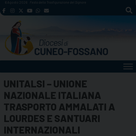
Skip
6 Agosto 2026
Festa della Trasfigurazione del Signore
to
content
UNITALSI – UNIONE
NAZIONALE ITALIANA
TRASPORTO AMMALATI A
LOURDES E SANTUARI
INTERNAZIONALI