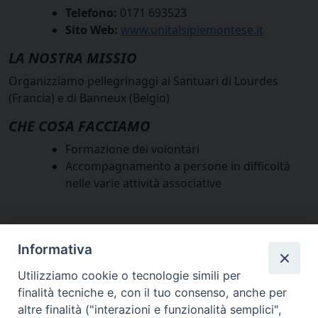
Telefono:
0171 693523
Sito Web:
www.unitalsipiemontese.it
LA NOSTRA MISSIO
Organizziamo pellegrinaggi ai Santuari di Lourdes
(Francia) e di Banneux (Belgio)
CHE COSA FACCIAMO
Formazione dei volontari
Accompagnamento a persone in difficoltà
nelle varie attività associative
Informativa
Utilizziamo cookie o tecnologie simili per
finalità tecniche e, con il tuo consenso, anche per
altre finalità ("interazioni e funzionalità semplici",