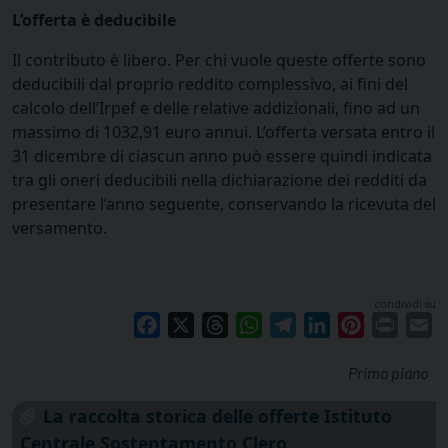
L’offerta è deducibile
Il contributo è libero. Per chi vuole queste offerte sono
deducibili dal proprio reddito complessivo, ai fini del
calcolo dell’Irpef e delle relative addizionali, fino ad un
massimo di 1032,91 euro annui. L’offerta versata entro il
31 dicembre di ciascun anno può essere quindi indicata
tra gli oneri deducibili nella dichiarazione dei redditi da
presentare l’anno seguente, conservando la ricevuta del
versamento.
condividi su
Facebook
X
Threads
WhatsApp
Telegram
LinkedIn
Pinterest
Print
E
Primo piano
La raccolta storica delle offerte Istituto
Centrale Sostentamento Clero