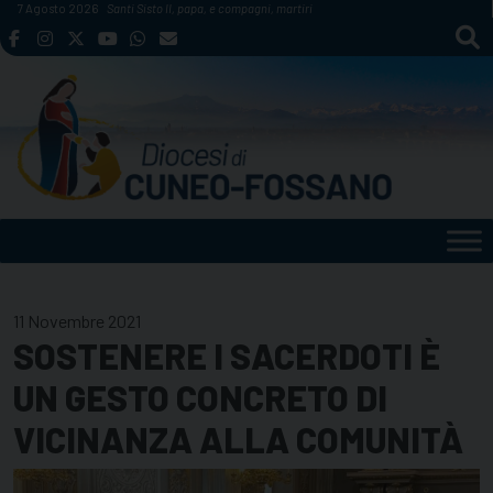
Skip
7 Agosto 2026
Santi Sisto II, papa, e compagni, martiri
to
content
11 Novembre 2021
SOSTENERE I SACERDOTI È
UN GESTO CONCRETO DI
VICINANZA ALLA COMUNITÀ