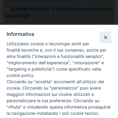
Il fabbisogno per il sostentamento del clero
anno 2020
Informativa
Utilizziamo cookie o tecnologie simili per
finalità tecniche e, con il tuo consenso, anche per
altre finalità ("interazioni e funzionalità semplici",
"miglioramento dell'esperienza", "misurazione" e
"targeting e pubblicità") come specificato nella
cookie policy.
Cliccando su "accetta" acconsenti all'utilizzo dei
cookie. Cliccando su "personalizza" puoi avere
via Amedeo Rossi, 28 - 12100 Cuneo
maggiori informazioni sui cookie utilizzati e
segreteriagenerale@diocesicuneofossano.it
personalizzare le tue preferenze. Cliccando su
c.f. 96017380047
"rifiuta" o chiudendo questa informativa proseguirai
la navigazione installando i soli cookie tecnici.