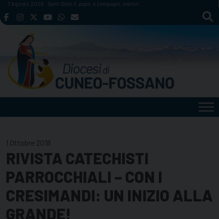
Skip
7 Agosto 2026
Santi Sisto II, papa, e compagni, martiri
to
content
1 Ottobre 2018
RIVISTA CATECHISTI
PARROCCHIALI – CON I
CRESIMANDI: UN INIZIO ALLA
GRANDE!