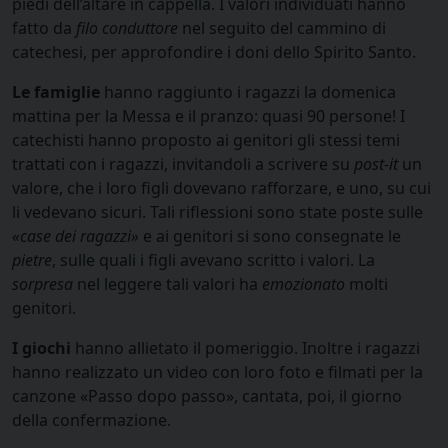
piedi dell’altare in cappella. I valori individuati hanno
fatto da
filo conduttore
nel seguito del cammino di
catechesi, per approfondire i doni dello Spirito Santo.
Le famiglie
hanno raggiunto i ragazzi la domenica
mattina per la Messa e il pranzo: quasi 90 persone! I
catechisti hanno proposto ai genitori gli stessi temi
trattati con i ragazzi, invitandoli a scrivere su
post-it
un
valore, che i loro figli dovevano rafforzare, e uno, su cui
li vedevano sicuri. Tali riflessioni sono state poste sulle
«case dei ragazzi»
e ai genitori si sono consegnate le
pietre
, sulle quali i figli avevano scritto i valori. La
sorpresa
nel leggere tali valori ha
emozionato
molti
genitori.
I giochi
hanno allietato il pomeriggio. Inoltre i ragazzi
hanno realizzato un video con loro foto e filmati per la
canzone «Passo dopo passo», cantata, poi, il giorno
della confermazione.