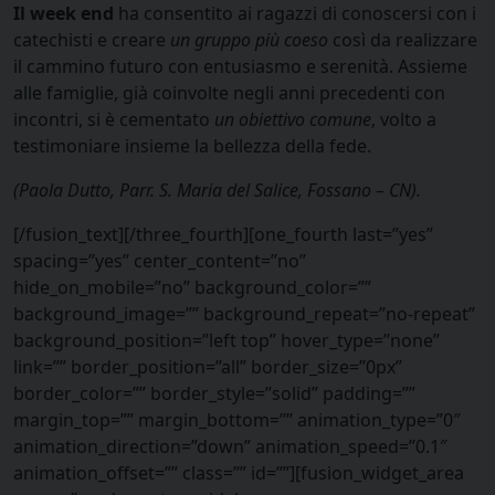
Il week end
ha consentito ai ragazzi di conoscersi con i
catechisti e creare
un gruppo più coeso
così da realizzare
il cammino futuro con entusiasmo e serenità. Assieme
alle famiglie, già coinvolte negli anni precedenti con
incontri, si è cementato
un obiettivo comune
, volto a
testimoniare insieme la bellezza della fede.
(Paola Dutto, Parr. S. Maria del Salice, Fossano – CN).
[/fusion_text][/three_fourth][one_fourth last=”yes”
spacing=”yes” center_content=”no”
hide_on_mobile=”no” background_color=””
background_image=”” background_repeat=”no-repeat”
background_position=”left top” hover_type=”none”
link=”” border_position=”all” border_size=”0px”
border_color=”” border_style=”solid” padding=””
margin_top=”” margin_bottom=”” animation_type=”0″
animation_direction=”down” animation_speed=”0.1″
animation_offset=”” class=”” id=””][fusion_widget_area