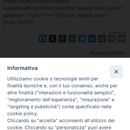
name=”avada-custom-sidebar-
submenuufficiufficiocatechistico” background_color=””
padding=”” class=”” id=””][/fusion_widget_area]
[/one_fourth]
condividi su
Facebook
X
Threads
WhatsApp
Telegram
LinkedIn
Pinterest
Print
E
Rassegna stampa
Informativa
Utilizziamo cookie o tecnologie simili per
finalità tecniche e, con il tuo consenso, anche per
altre finalità ("interazioni e funzionalità semplici",
"miglioramento dell'esperienza", "misurazione" e
"targeting e pubblicità") come specificato nella
cookie policy.
Cliccando su "accetta" acconsenti all'utilizzo dei
cookie. Cliccando su "personalizza" puoi avere
via Amedeo Rossi, 28 - 12100 Cuneo