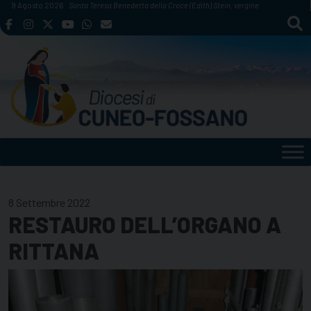
Skip
9 Agosto 2026
Santa Teresa Benedetta della Croce (Edith) Stein, vergine
to
content
8 Settembre 2022
RESTAURO DELL’ORGANO A
RITTANA