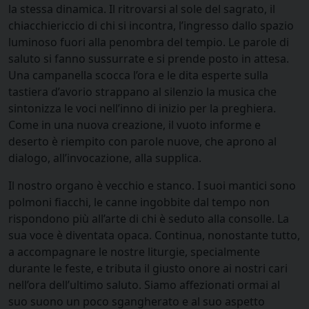
la stessa dinamica. Il ritrovarsi al sole del sagrato, il
chiacchiericcio di chi si incontra, l’ingresso dallo spazio
luminoso fuori alla penombra del tempio. Le parole di
saluto si fanno sussurrate e si prende posto in attesa.
Una campanella scocca l’ora e le dita esperte sulla
tastiera d’avorio strappano al silenzio la musica che
sintonizza le voci nell’inno di inizio per la preghiera.
Come in una nuova creazione, il vuoto informe e
deserto è riempito con parole nuove, che aprono al
dialogo, all’invocazione, alla supplica.
Il nostro organo è vecchio e stanco. I suoi mantici sono
polmoni fiacchi, le canne ingobbite dal tempo non
rispondono più all’arte di chi è seduto alla consolle. La
sua voce è diventata opaca. Continua, nonostante tutto,
a accompagnare le nostre liturgie, specialmente
durante le feste, e tributa il giusto onore ai nostri cari
nell’ora dell’ultimo saluto. Siamo affezionati ormai al
suo suono un poco sgangherato e al suo aspetto