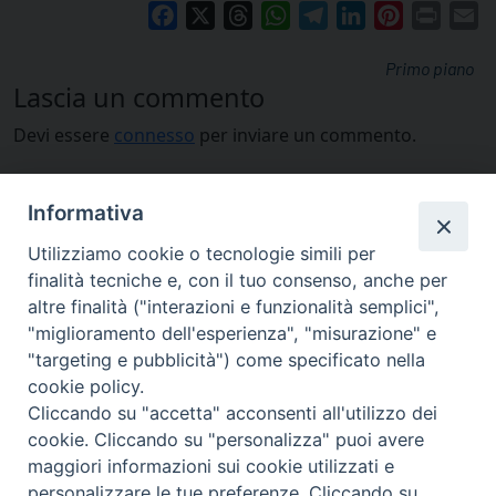
Facebook
X
Threads
WhatsApp
Telegram
LinkedIn
Pinterest
Print
E
Primo piano
Lascia un commento
Devi essere
connesso
per inviare un commento.
Informativa
Utilizziamo cookie o tecnologie simili per
finalità tecniche e, con il tuo consenso, anche per
altre finalità ("interazioni e funzionalità semplici",
"miglioramento dell'esperienza", "misurazione" e
"targeting e pubblicità") come specificato nella
cookie policy.
Cliccando su "accetta" acconsenti all'utilizzo dei
cookie. Cliccando su "personalizza" puoi avere
via Amedeo Rossi, 28 - 12100 Cuneo
maggiori informazioni sui cookie utilizzati e
segreteriagenerale@diocesicuneofossano.it
personalizzare le tue preferenze. Cliccando su