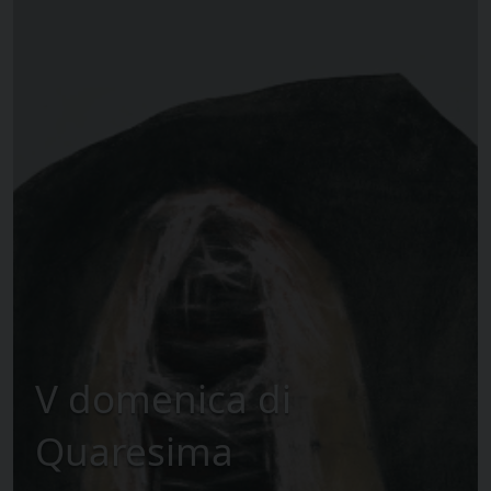
V domenica di
Quaresima