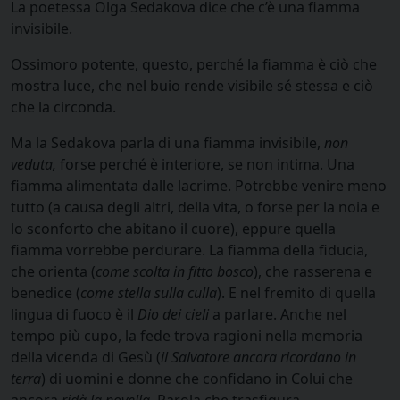
La poetessa Olga Sedakova dice che c’è una fiamma
invisibile.
Ossimoro potente, questo, perché la fiamma è ciò che
mostra luce, che nel buio rende visibile sé stessa e ciò
che la circonda.
Ma la Sedakova parla di una fiamma invisibile,
non
veduta,
forse perché è interiore, se non intima. Una
fiamma alimentata dalle lacrime. Potrebbe venire meno
tutto (a causa degli altri, della vita, o forse per la noia e
lo sconforto che abitano il cuore), eppure quella
fiamma vorrebbe perdurare. La fiamma della fiducia,
che orienta (
come scolta in fitto bosco
), che rasserena e
benedice (
come stella sulla culla
). E nel fremito di quella
lingua di fuoco è il
Dio dei cieli
a parlare. Anche nel
tempo più cupo, la fede trova ragioni nella memoria
della vicenda di Gesù (
il Salvatore ancora ricordano in
terra
) di uomini e donne che confidano in Colui che