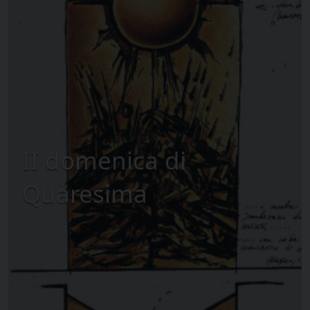
II domenica di
Quaresima