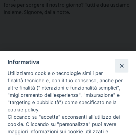
forse per sorgere il nostro giorno? Tutti e due usciamo
insieme, Signore, dalla notte.
Informativa
Utilizziamo cookie o tecnologie simili per
finalità tecniche e, con il tuo consenso, anche per
altre finalità ("interazioni e funzionalità semplici",
"miglioramento dell'esperienza", "misurazione" e
"targeting e pubblicità") come specificato nella
cookie policy.
Cliccando su "accetta" acconsenti all'utilizzo dei
via Amedeo Rossi, 28 - 12100 Cuneo
cookie. Cliccando su "personalizza" puoi avere
segreteriagenerale@diocesicuneofossano.it
maggiori informazioni sui cookie utilizzati e
c.f. 96017380047