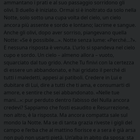
ammantano i prati e al suo passaggio sorridono gli
olivi. Il duello è iniziato. Ormai si è inoltrato da solo nella
Notte, solo sotto una cupa volta del cielo, un cielo
ancora più assente e sordo e lontano; lacrime e sangue.
Anche gli olivi, dopo aver sorriso, piangevano quella
Notte: «Se è possibile…». Notte senza lume: «Perché…?».
E nessuna risposta è venuta. L’urlo si spandeva nel cielo
cupo e sordo. Un cielo – almeno allora – vuoto,
squarciato dal tuo grido. Anche Tu finivi con la certezza
di essere un abbandonato, e hai gridato il perché di
tutti i maledetti, appesi ai patiboli. Credere in Lui e
dubitare di Lui, dire a tutti che ti ama, e consumarti di
amore, e sentire che sei abbandonato. «Nelle tue
mani…»: pur perduto dentro l’abisso del Nulla ancora
credevi? Sappiamo che fosti esaudito e Resurrezione,
non altro, è la risposta. Ma ancora compatta sale sul
mondo la Notte. Ma se di tanta grazia riveste i gigli del
campo e l’erba che al mattino fiorisce e a sera è già arsa
non può non usarti pietà. Un’alba in abito da sposa: sta