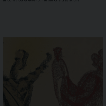
ancora
ridà la novella
. Parola che trasfigura.