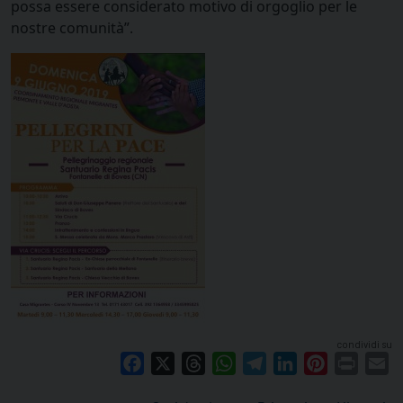
possa essere considerato motivo di orgoglio per le
nostre comunità”.
condividi su
Facebook
X
Threads
WhatsApp
Telegram
LinkedIn
Pinterest
Print
E