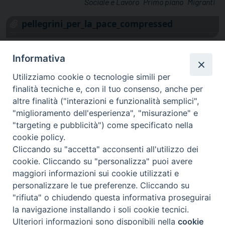
Sociale e Lavoro
Primo piano
Migranti
pellegrini_per_la_pace_compressed
Informativa
Utilizziamo cookie o tecnologie simili per
finalità tecniche e, con il tuo consenso, anche per
altre finalità ("interazioni e funzionalità semplici",
"miglioramento dell'esperienza", "misurazione" e
"targeting e pubblicità") come specificato nella
cookie policy.
Cliccando su "accetta" acconsenti all'utilizzo dei
cookie. Cliccando su "personalizza" puoi avere
via Amedeo Rossi, 28 - 12100 Cuneo
maggiori informazioni sui cookie utilizzati e
segreteriagenerale@diocesicuneofossano.it
personalizzare le tue preferenze. Cliccando su
c.f. 96017380047
"rifiuta" o chiudendo questa informativa proseguirai
la navigazione installando i soli cookie tecnici.
Ulteriori informazioni sono disponibili nella
cookie
Preferenze Cookie