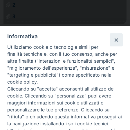
2
3
Informativa
Utilizziamo cookie o tecnologie simili per
finalità tecniche e, con il tuo consenso, anche per
altre finalità ("interazioni e funzionalità semplici",
"miglioramento dell'esperienza", "misurazione" e
"targeting e pubblicità") come specificato nella
cookie policy.
Cliccando su "accetta" acconsenti all'utilizzo dei
cookie. Cliccando su "personalizza" puoi avere
via Amedeo Rossi, 28 - 12100 Cuneo
maggiori informazioni sui cookie utilizzati e
segreteriagenerale@diocesicuneofossano.it
personalizzare le tue preferenze. Cliccando su
c.f. 96017380047
"rifiuta" o chiudendo questa informativa proseguirai
la navigazione installando i soli cookie tecnici.