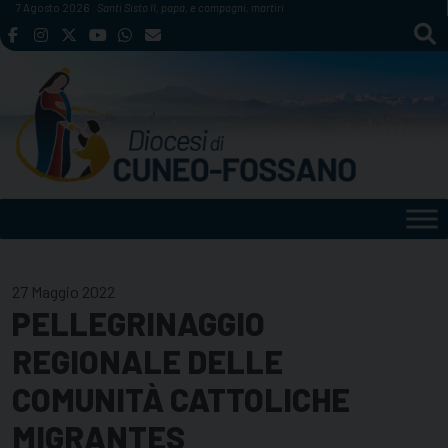
Skip
7 Agosto 2026
Santi Sisto II, papa, e compagni, martiri
to
content
27 Maggio 2022
PELLEGRINAGGIO
REGIONALE DELLE
COMUNITÀ CATTOLICHE
MIGRANTES