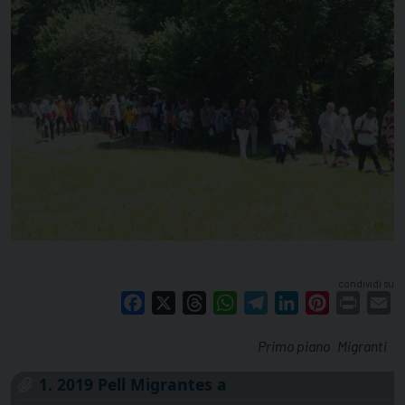
condividi su
Facebook
X
Threads
WhatsApp
Telegram
LinkedIn
Pinterest
Print
E
Primo piano
Migranti
1. 2019 Pell Migrantes a