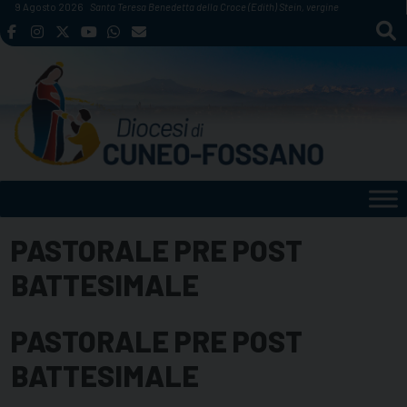
Skip
9 Agosto 2026
Santa Teresa Benedetta della Croce (Edith) Stein, vergine
to
content
PASTORALE PRE POST
BATTESIMALE
PASTORALE PRE POST
BATTESIMALE