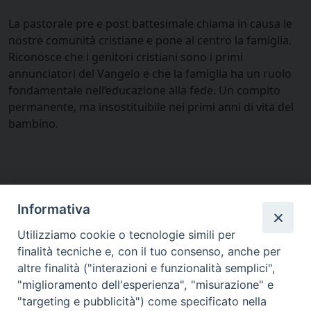
La pastorale pre e post battesimale chiama in causa le
nostre comunità cristiane e pone al centro la famiglia.
Riconosce che i genitori cristiani sono i primi
annunciatori del Vangelo e che la famiglia ha un ruolo
fondamentale nell’educazione alla fede. Un compito
permanente, ma insostituibile nei primi anni di vita del
bambino.
Informativa
Utilizziamo cookie o tecnologie simili per
finalità tecniche e, con il tuo consenso, anche per
altre finalità ("interazioni e funzionalità semplici",
"miglioramento dell'esperienza", "misurazione" e
"targeting e pubblicità") come specificato nella