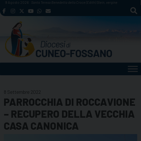
Skip
9 Agosto 2026
Santa Teresa Benedetta della Croce (Edith) Stein, vergine
to
content
8 Settembre 2022
PARROCCHIA DI ROCCAVIONE
– RECUPERO DELLA VECCHIA
CASA CANONICA