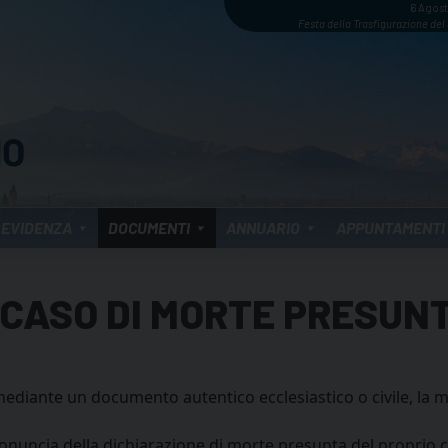
6 Agos
Festa della Trasfigurazione del
 EVIDENZA
DOCUMENTI
ANNUARIO
APPUNTAMENTI
N CASO DI MORTE PRESUN
e, mediante un documento autentico ecclesiastico o civile, la m
ronuncia della dichiarazione di morte presunta del proprio