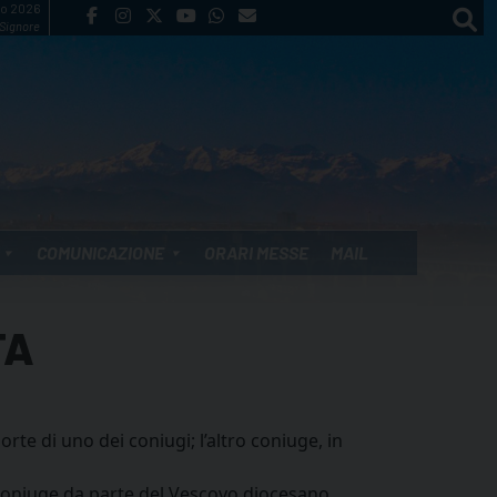
to 2026
 Signore
COMUNICAZIONE
ORARI MESSE
MAIL
TA
orte di uno dei coniugi; l’altro coniuge, in
 coniuge da parte del Vescovo diocesano.