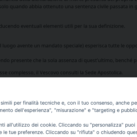
, solo quando abbia ottenuto una sentenza civile passata in 
ucendo eventuali elementi utili per la sua definizione.
el luogo avente un mandato speciale) esperisca tutte le opp
endo presente che la sola assenza di quest’ultimo, benché p
sse complesso, il Vescovo consulti la Sede Apostolica.
imili per finalità tecniche e, con il tuo consenso, anche per 
amento dell'esperienza", "misurazione" e "targeting e pubbli
via Amedeo Rossi, 28 - 12100 
segreteriagenerale@diocesicu
i all'utilizzo dei cookie. Cliccando su "personalizza" puoi
c.f. 96017380047
re le tue preferenze. Cliccando su "rifiuta" o chiudendo que