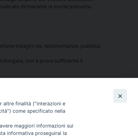
giudicato dichiarante la morte presunta.
ortune indagini (es. testimonianze, pubblica
rolungata, non è prova sufficiente.§
altre finalità ("interazioni e
cità") come specificato nella
Cuneo
neofossano.it
 avere maggiori informazioni sui
sta informativa proseguirai la