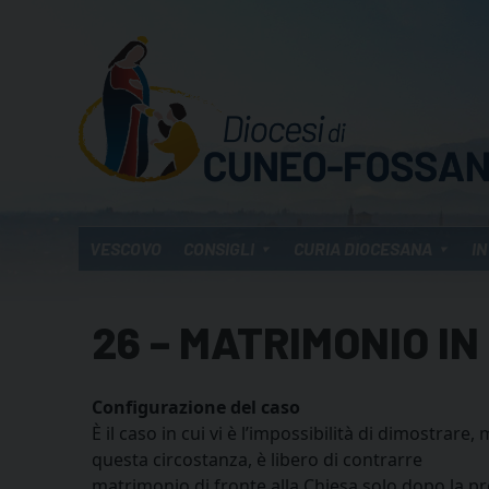
Skip
to
content
VESCOVO
CONSIGLI
CURIA DIOCESANA
IN
26 – MATRIMONIO I
Configurazione del caso
È il caso in cui vi è l’impossibilità di dimostrar
questa circostanza, è libero di contrarre
matrimonio di fronte alla Chiesa solo dopo la p