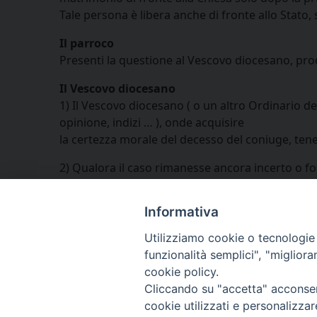
Tale persona è libera anche di fronte allo Stato
Il parroco
Presenti la questione al Vescovo diocesano, prod
Il Vescovo diocesano
1) Il Vescovo diocesano ( o un altro Ordinario d
opinione, indizi … ), onde acquisire
la certezza morale del decesso del coniuge, ten
2) Qualora il caso rimanesse ancora incerto o fo
Informativa
Utilizziamo cookie o tecnologie s
funzionalità semplici", "miglior
cookie policy.
Cliccando su "accetta" acconsent
cookie utilizzati e personalizza