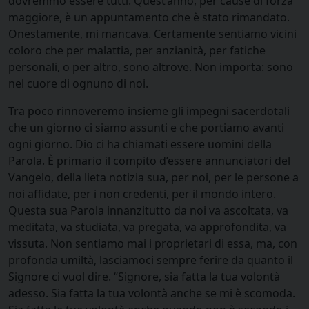
dovremmo essere tutti. Quest’anno, per cause di forza
maggiore, è un appuntamento che è stato rimandato.
Onestamente, mi mancava. Certamente sentiamo vicini
coloro che per malattia, per anzianità, per fatiche
personali, o per altro, sono altrove. Non importa: sono
nel cuore di ognuno di noi.
Tra poco rinnoveremo insieme gli impegni sacerdotali
che un giorno ci siamo assunti e che portiamo avanti
ogni giorno. Dio ci ha chiamati essere uomini della
Parola. È primario il compito d’essere annunciatori del
Vangelo, della lieta notizia sua, per noi, per le persone a
noi affidate, per i non credenti, per il mondo intero.
Questa sua Parola innanzitutto da noi va ascoltata, va
meditata, va studiata, va pregata, va approfondita, va
vissuta. Non sentiamo mai i proprietari di essa, ma, con
profonda umiltà, lasciamoci sempre ferire da quanto il
Signore ci vuol dire. “Signore, sia fatta la tua volontà
adesso. Sia fatta la tua volontà anche se mi è scomoda.