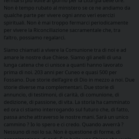
fermarsi più volte al giorno per la Liturgia delle ore.
Non è tempo rubato al ministero se ce ne andiamo da
qualche parte per vivere ogni anno veri esercizi
spirituali. Non è mai troppo fermarci periodicamente
per vivere la Riconciliazione sacramentale che, tra
l’altro, possiamo regalarci.
Siamo chiamati a vivere la Comunione tra di noi e ad
amare le nostre due Chiese. Siamo gli anelli di una
lunga catena che ci unisce a quanti hanno lavorato
prima di noi. 203 anni per Cuneo e quasi 500 per
Fossano. Due storie dell’agire di Dio in mezzo a noi. Due
storie diverse ma complementari. Due storie di
annuncio, di testimoni, di carità, di comunione, di
dedizione, di passione, di vita. La storia ha camminato
ed ora ci stiamo interrogando sul futuro che, di fatto,
passa anche attraverso le nostre mani. Sarà un unico
cammino ? Io lo spero e ci credo. Quando avverrà ?
Nessuno di noi lo sa. Non è questione di forme, di