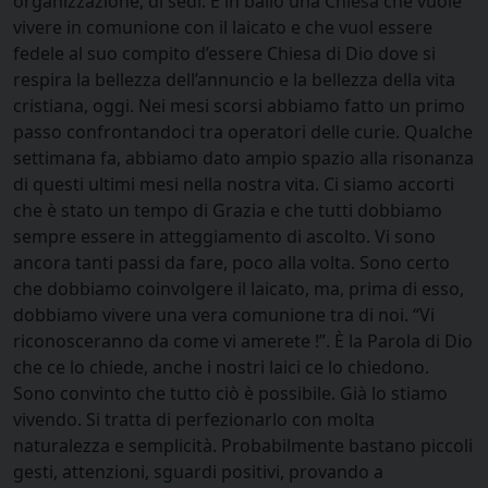
organizzazione, di sedi. È in ballo una Chiesa che vuole
vivere in comunione con il laicato e che vuol essere
fedele al suo compito d’essere Chiesa di Dio dove si
respira la bellezza dell’annuncio e la bellezza della vita
cristiana, oggi. Nei mesi scorsi abbiamo fatto un primo
passo confrontandoci tra operatori delle curie. Qualche
settimana fa, abbiamo dato ampio spazio alla risonanza
di questi ultimi mesi nella nostra vita. Ci siamo accorti
che è stato un tempo di Grazia e che tutti dobbiamo
sempre essere in atteggiamento di ascolto. Vi sono
ancora tanti passi da fare, poco alla volta. Sono certo
che dobbiamo coinvolgere il laicato, ma, prima di esso,
dobbiamo vivere una vera comunione tra di noi. “Vi
riconosceranno da come vi amerete !”. È
la Parola di Dio
che ce lo chiede, anche i nostri laici ce lo chiedono.
Sono convinto che tutto ciò è possibile. Già lo stiamo
vivendo. Si tratta di perfezionarlo con molta
naturalezza e semplicità. Probabilmente bastano piccoli
gesti, attenzioni, sguardi positivi, provando a