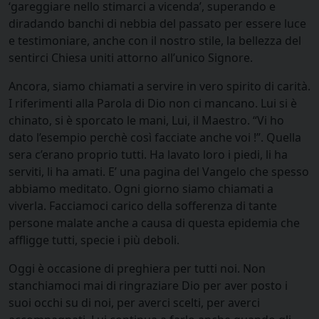
‘gareggiare nello stimarci a vicenda’, superando e
diradando banchi di nebbia del passato per essere luce
e testimoniare, anche con il nostro stile, la bellezza del
sentirci Chiesa uniti attorno all’unico Signore.
Ancora, siamo chiamati a servire in vero spirito di carità.
I riferimenti alla Parola di Dio non ci mancano. Lui si è
chinato, si è sporcato le mani, Lui, il Maestro. “Vi ho
dato l’esempio perchè così facciate anche voi !”. Quella
sera c’erano proprio tutti. Ha lavato loro i piedi, li ha
serviti, li ha amati. E’ una pagina del Vangelo che spesso
abbiamo meditato. Ogni giorno siamo chiamati a
viverla. Facciamoci carico della sofferenza di tante
persone malate anche a causa di questa epidemia che
affligge tutti, specie i più deboli.
Oggi è occasione di preghiera per tutti noi. Non
stanchiamoci mai di ringraziare Dio per aver posto i
suoi occhi su di noi, per averci scelti, per averci