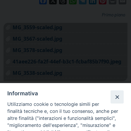
Facebook
X
Threads
WhatsApp
Telegram
LinkedIn
Pinterest
Print
E
Primo piano
MG_3559-scaled.jpg
MG_3567-scaled.jpg
MG_3578-scaled.jpg
41aee226-fa2f-44ef-b3c1-fcbaf85b7f90.jpeg
MG_3538-scaled.jpg
Informativa
Utilizziamo cookie o tecnologie simili per
finalità tecniche e, con il tuo consenso, anche per
altre finalità ("interazioni e funzionalità semplici",
"miglioramento dell'esperienza", "misurazione" e