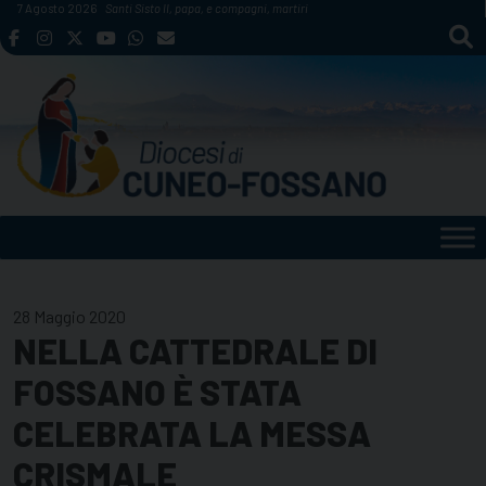
Skip
7 Agosto 2026
Santi Sisto II, papa, e compagni, martiri
to
content
28 Maggio 2020
NELLA CATTEDRALE DI
FOSSANO È STATA
CELEBRATA LA MESSA
CRISMALE