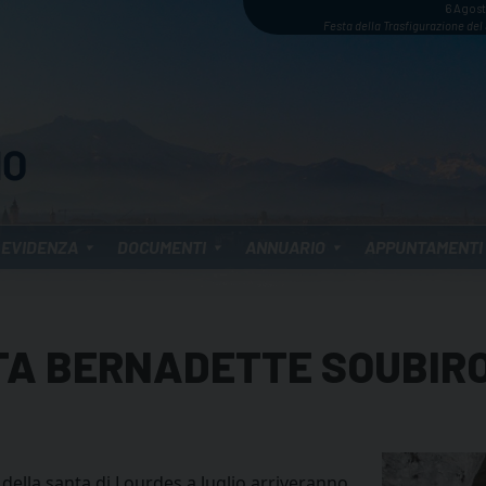
6 Agos
Festa della Trasfigurazione del
 EVIDENZA
DOCUMENTI
ANNUARIO
APPUNTAMENTI
NTA BERNADETTE SOUBIR
e della santa di Lourdes a luglio arriveranno