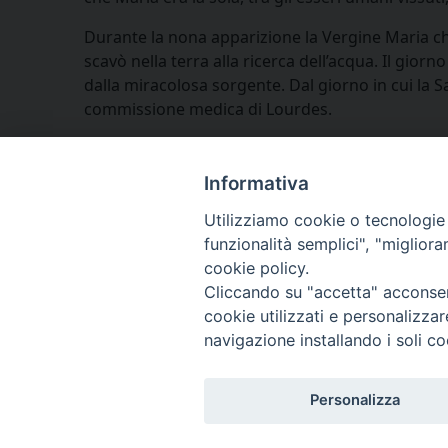
Durante la nona apparizione la Vergine Maria chi
scavò nella terra alla ricerca dell’acqua. Il gio
dalla miracolosa sorgente. Dal giorno in cui la Sa
commissione medica di Lourdes.
Informativa
Utilizziamo cookie o tecnologie s
funzionalità semplici", "miglior
cookie policy.
Cliccando su "accetta" acconsent
cookie utilizzati e personalizza
navigazione installando i soli co
Personalizza