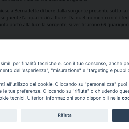
ese a Bernadette di bere dalla sorgente presente sotto la r
rno seguente l’acqua iniziò a fluire. Da quel momento molti 
nta portò alla luce la sorgente, si verificarono 69 guarigioni
imili per finalità tecniche e, con il tuo consenso, anche per 
amento dell'esperienza", "misurazione" e "targeting e pubbli
i all'utilizzo dei cookie. Cliccando su "personalizza" puoi
re le tue preferenze. Cliccando su "rifiuta" o chiudendo que
via Amedeo Rossi, 28 - 12100 
okie tecnici. Ulteriori informazioni sono disponibili nella
coo
segreteriagenerale@diocesicu
c.f. 96017380047
Rifiuta