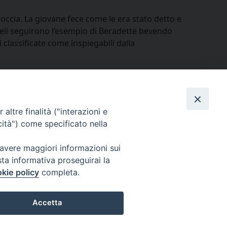
occia. La giovane fece come le era stato detto e
fedeli seguirono l’esempio di Beradette bevendo
 classificate come inspiegabili dalla
condividi su
Facebook
X
Threads
WhatsApp
Telegram
LinkedIn
Pinterest
Print
Email
Primo piano
altre finalità ("interazioni e
cità") come specificato nella
 avere maggiori informazioni sui
sta informativa proseguirai la
Cuneo
kie policy
completa.
neofossano.it
Accetta
Preferenze Cookie