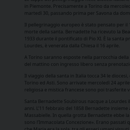
in Piemonte. Precisamente a Torino da mercoledì
martedì 30, passando prima per Savona da domen
Il pellegrinaggio europeo è stato pensato per il 1
morte della santa. Bernadette ha ricevuto la Bea
1933 durante il pontificato di Pio XI. È la santa 
Lourdes, è venerata dalla Chiesa il 16 aprile.
A Torino saranno esposte nella parrocchia della
del mattino con ingresso libero senza prenotaz
Il viaggio della santa in Italia tocca 34 le dioce
Torino ed Asti. Sono arrivate mercoledì 24 aprile 
religiosa e mistica francese sono poi trasferite vi
Santa Bernadette Soubirous nacque a Lourdes il 
anni. L’11 febbraio del 1858 Bernadette insieme a
Massabielle. In quella grotta Bernadette ebbe la 
sono l’Immacolata Concezione». Erano passati q
che Maria era la sola, tra gli esseri umani vissut