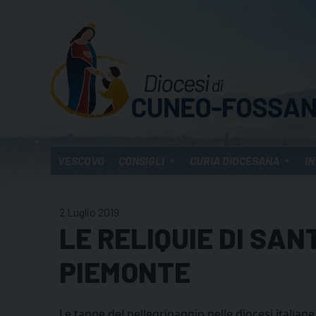
Skip
to
content
VESCOVO
CONSIGLI
CURIA DIOCESANA
IN
2 Luglio 2019
LE RELIQUIE DI SA
PIEMONTE
Le tappe del pellegrinaggio nelle diocesi italian