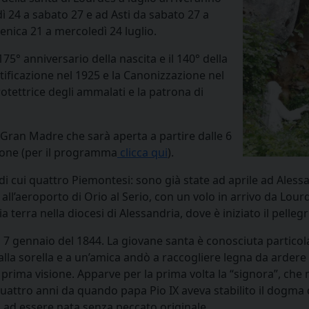
 24 a sabato 27 e ad Asti da sabato 27 a
ica 21 a mercoledì 24 luglio.
75° anniversario della nascita e il 140° della
tificazione nel 1925 e la Canonizzazione nel
protettrice degli ammalati e la patrona di
 Gran Madre che sarà aperta a partire dalle 6
ione (per il programma
clicca qui
).
si, di cui quattro Piemontesi: sono già state ad aprile ad Ales
all’aeroporto di Orio al Serio, con un volo in arrivo da Lourde
a terra nella diocesi di Alessandria, dove è iniziato il pellegr
7 gennaio del 1844. La giovane santa è conosciuta particola
lla sorella e a un’amica andò a raccogliere legna da ardere 
prima visione. Apparve per la prima volta la “signora”, che n
uattro anni da quando papa Pio IX aveva stabilito il dogma
i, ad essere nata senza peccato originale.