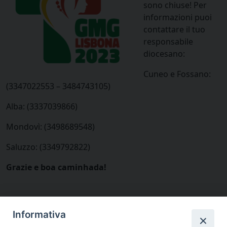
sono chiuse! Per
informazioni puoi
contattare il tuo
responsabile
diocesano:
Cuneo e Fossano:
(3347022553 – 3484743105)
Alba: (3337039866)
Mondovì: (3498689548)
Saluzzo: (3349792822)
Grazie e boa caminhada!
Informativa