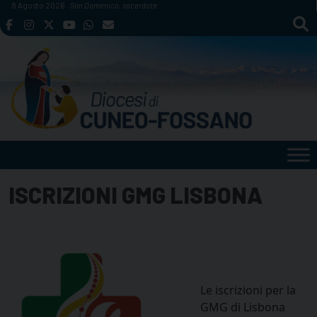
Skip
8 Agosto 2026
San Domenico, sacerdote
to
content
ISCRIZIONI GMG LISBONA
Le iscrizioni per la
GMG di Lisbona