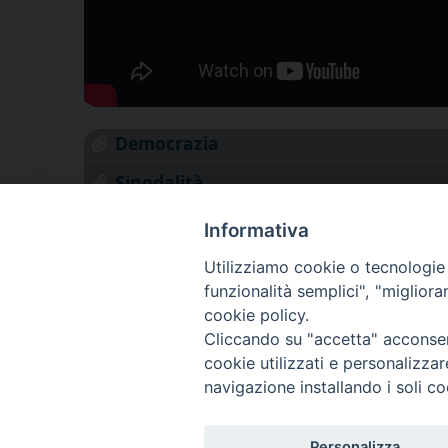
Democrazia
Sinodalità
Programma Il territorio si racconta
Informativa
Utilizziamo cookie o tecnologie s
funzionalità semplici", "miglior
cookie policy.
Cliccando su "accetta" acconsent
cookie utilizzati e personalizza
navigazione installando i soli co
Personalizza