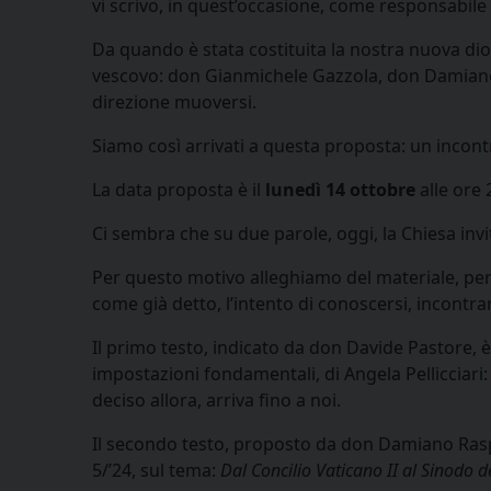
vi scrivo, in quest’occasione, come responsabil
Da quando è stata costituita la nostra nuova di
vescovo: don Gianmichele Gazzola, don Damiano R
direzione muoversi.
Siamo così arrivati a questa proposta: un incont
La data proposta è il
lunedì 14 ottobre
alle ore 
Ci sembra che su due parole, oggi, la Chiesa inviti
Per questo motivo alleghiamo del materiale, per 
come già detto, l’intento di conoscersi, incontrar
Il primo testo, indicato da don Davide Pastore, 
impostazioni fondamentali, di Angela Pellicciari:
deciso allora, arriva fino a noi.
Il secondo testo, proposto da don Damiano Raspo,
5/’24, sul tema:
Dal Concilio Vaticano II al Sinodo de