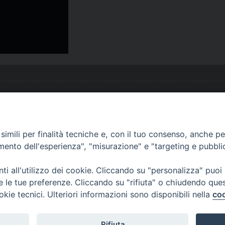
imili per finalità tecniche e, con il tuo consenso, anche per 
amento dell'esperienza", "misurazione" e "targeting e pubbli
i all'utilizzo dei cookie. Cliccando su "personalizza" puoi
via Amedeo Rossi, 28 - 12100 
re le tue preferenze. Cliccando su "rifiuta" o chiudendo que
segreteriagenerale@diocesicu
okie tecnici. Ulteriori informazioni sono disponibili nella
coo
c.f. 96017380047
Rifiuta