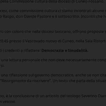
e della Commissione cultura della diocesi di Cuneo-Fossano.
ocesi, come commissione cultura ci siamo incontrati alcune 
aspo, don Davide Pastore e il sottoscritto. Incontri che ha
ro con coloro che nella diocesi lavorano, offrono proposte s
20.45 presso il Vescovado nuovo di Cuneo, nella Sala Ristort
 i credenti a riflettere:
Democrazia e Sinodalità.
una lettura personale che non deve necessariamente condizio
si.
è una riflessione sul governo democratico, anche se non cit
 “Risorgimento da riscrivere”. Un testo che parla della situa
 è la conclusione di un articolo del teologo Severino Dianic
i vescovi.