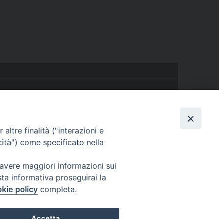
altre finalità ("interazioni e
cità") come specificato nella
 avere maggiori informazioni sui
Cuneo
sta informativa proseguirai la
neofossano.it
kie policy
completa.
Accetta