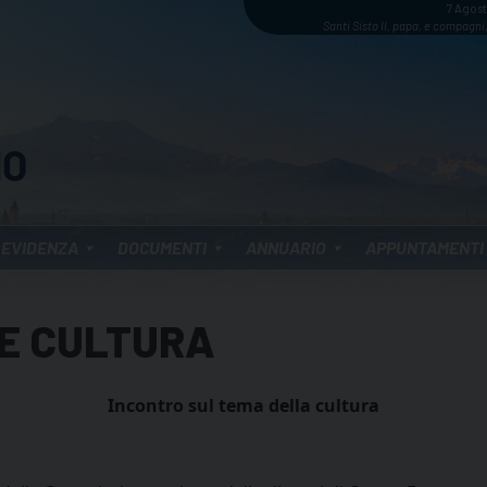
7 Agos
Santi Sisto II, papa, e compagni,
 EVIDENZA
DOCUMENTI
ANNUARIO
APPUNTAMENTI
NE CULTURA
Incontro sul tema della cultura