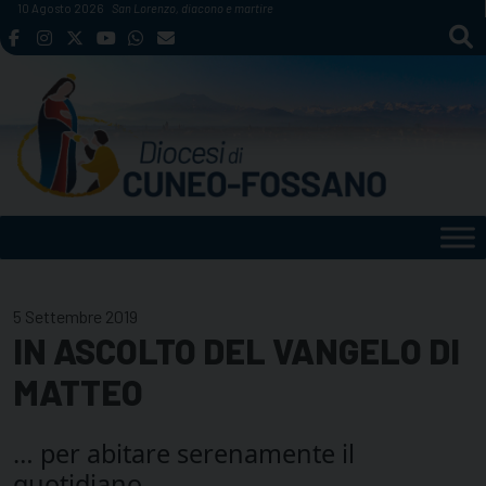
Skip
10 Agosto 2026
San Lorenzo, diacono e martire
to
content
5 Settembre 2019
IN ASCOLTO DEL VANGELO DI
MATTEO
… per abitare serenamente il
quotidiano