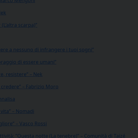
 – Marco Mengoni
Nek
 (L’altra scarpa)”
ere a nessuno di infrangere i tuoi sogni”
coraggio di essere umani”
e, resistere” – Nek
i credere” – Fabrizio Moro
nnalisa
a vita” – Nomadi
liore” – Vasco Rossi
tività: “Questa notte (La tenebre)” – Comunità di Taizé