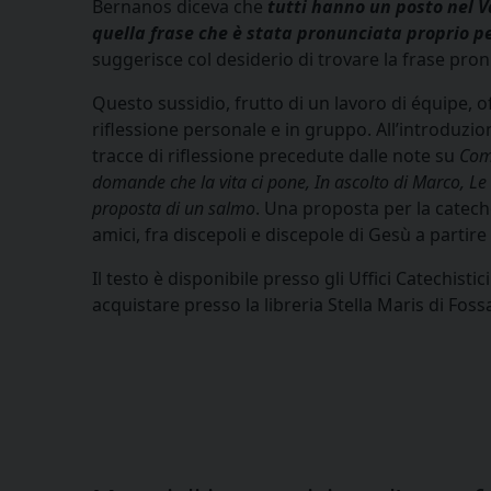
Bernanos diceva che
tutti hanno un posto nel V
quella frase che è stata pronunciata proprio pe
suggerisce col desiderio di trovare la frase pro
Questo sussidio, frutto di un lavoro di équipe, of
riflessione personale e in gruppo. All’introduzio
tracce di riﬂessione precedute dalle note su
Com
domande che la vita ci pone, In ascolto di Marco, L
proposta di un salmo
. Una proposta per la cateche
amici, fra discepoli e discepole di Gesù a partir
Il testo è disponibile presso gli Uffici Catechist
acquistare presso la libreria Stella Maris di Foss