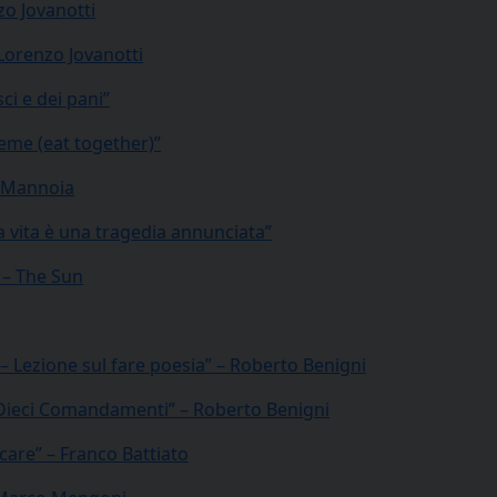
zo Jovanotti
 Lorenzo Jovanotti
ci e dei pani”
ieme (eat together)”
la Mannoia
a vita è una tragedia annunciata”
 – The Sun
 – Lezione sul fare poesia” – Roberto Benigni
 I Dieci Comandamenti” – Roberto Benigni
rcare” – Franco Battiato