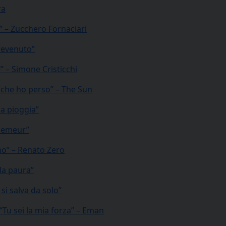
ra
o” – Zucchero Fornaciari
prevenuto”
” – Simone Cristicchi
à che ho perso” – The Sun
la pioggia”
 semeur”
ono” – Renato Zero
la paura”
si salva da solo”
“Tu sei la mia forza” – Eman