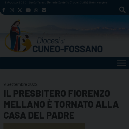
Skip
9 Agosto 2026
Santa Teresa Benedetta della Croce (Edith) Stein, vergine
to
content
9 Settembre 2022
IL PRESBITERO FIORENZO
MELLANO È TORNATO ALLA
CASA DEL PADRE