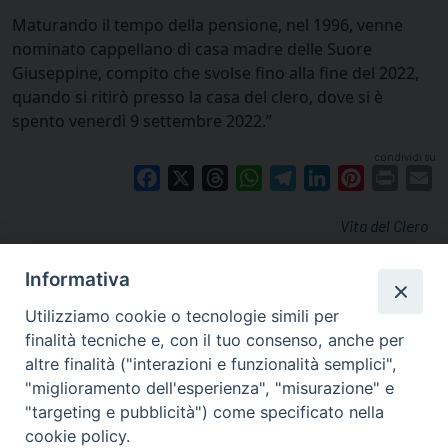
Maturando il tempo della pensione, nel 1996, venne
nominato cappellano di casa madre delle Suore
Giuseppine, compito che svolse fino alla fine del 2022,
quando si ritirò presso la casa del clero, dove si è
spento venerdì 9 settembre 2022.”
condividi su
Facebook
X
Threads
WhatsApp
Telegram
LinkedIn
Pinterest
Print
E
Vita del Clero
Informativa
Utilizziamo cookie o tecnologie simili per
finalità tecniche e, con il tuo consenso, anche per
altre finalità ("interazioni e funzionalità semplici",
"miglioramento dell'esperienza", "misurazione" e
"targeting e pubblicità") come specificato nella
cookie policy.