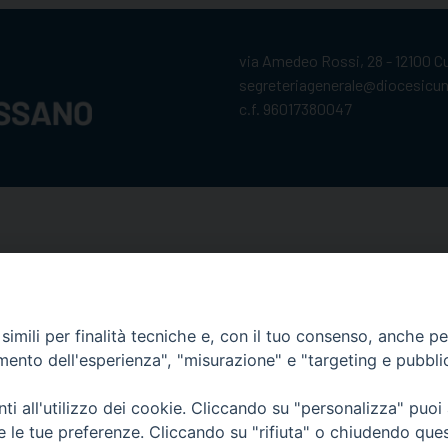
via Amedeo Rossi, 28 - 12100 
segreteriagenerale@diocesicu
c.f. 96017380047
imili per finalità tecniche e, con il tuo consenso, anche per 
amento dell'esperienza", "misurazione" e "targeting e pubbli
i all'utilizzo dei cookie. Cliccando su "personalizza" puoi
re le tue preferenze. Cliccando su "rifiuta" o chiudendo que