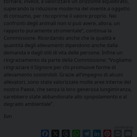
tornare, invece, a valorizzare un orizzonte equilibrato,
superando la riduzione moderna del vivente a oggetto
di consumo, per riscoprirne il valore proprio. Nei
confronti degli animali non si può avere, allora, un
rapporto puramente strumentale”, continua la
Commissione. Ricordando anche che la qualità e
quantità degli allevamenti dipendono anche dalla
domanda e dagli stili di vita delle persone. Infine un
ringraziamento da parte della Commissione: “Vogliamo
ringraziare il Signore per chi promuove forme di
allevamento sostenibili. Grazie all’impegno di alcuni
allevatori, sono state valorizzate molte aree interne del
nostro Paese, che senza la loro generosa lungimiranza,
sarebbero state abbandonate allo spopolamento e al
degrado ambientale”.
Iivn
condividi su
Facebook
X
Threads
WhatsApp
Telegram
LinkedIn
Pinterest
Print
E