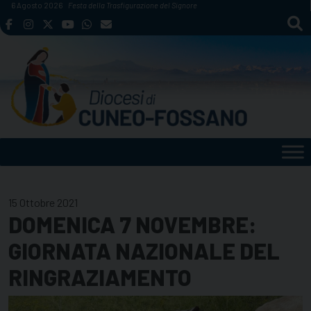
Skip
6 Agosto 2026
Festa della Trasfigurazione del Signore
to
content
15 Ottobre 2021
DOMENICA 7 NOVEMBRE:
GIORNATA NAZIONALE DEL
RINGRAZIAMENTO