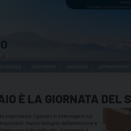
6 Agos
Festa della Trasfigurazione del
 EVIDENZA
DOCUMENTI
ANNUARIO
APPUNTAMENTI
IO È LA GIORNATA DEL 
ta importanza. I giovani si interrogano sul
e importanti. Hanno bisogno dell’attenzione e
almeno una volta nella vita, provassero a