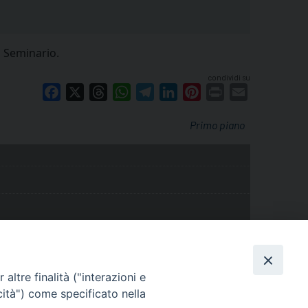
l Seminario.
condividi su
Facebook
X
Threads
WhatsApp
Telegram
LinkedIn
Pinterest
Print
Email
Primo piano
altre finalità ("interazioni e
cità") come specificato nella