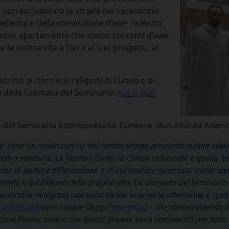
o, non escludendo la strada del sacerdozio
bellezza e della convinzione d’aver ricevuto
iamolo apertamente che siamo contenti d’aver
 la nostra vita a Dio e al suo progetto, al
itto al clero e ai religiosi di Cuneo e di
a della Giornata del Seminario:
qui si può
re del Seminario Interdiocesano Cuneese, don Andrea Adam
te: sono un modo con cui nel nostro tempo proviamo a dare rilievo
iali o sanitarie. Le Nazioni Unite, la Chiesa universale e quella
one di portare all’attenzione e di evidenziare qualcosa, molto s
mente il quotidiano della propria vita. La Giornata del Seminario 
parrocchie rivolgono una volta l’anno la propria attenzione e spe
e a Fossano
sono cinque (leggi l’
intervista
) – che stanno vivendo 
ticare l’ovvio, ovvero che questi giovani sono seminaristi per tut