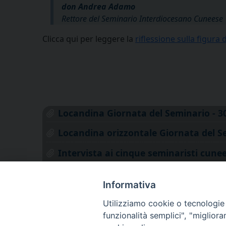
don Andrea Adamo
Rettore del Seminario Interdiocesano Cuneese
Clicca qui per leggere la
riflessione sulla figura 
Locandina Giornata del Seminario - 3
Locandina orizzontale Giornata del S
Intervista ai cinque seminaristi cunee
Liturgia per la Giornata del Seminari
Informativa
Lettera del vescovo Piero per la Gior
Utilizziamo cookie o tecnologie s
funzionalità semplici", "miglior