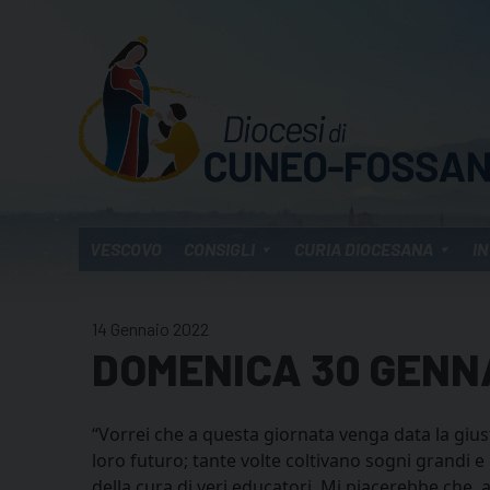
Skip
to
content
VESCOVO
CONSIGLI
CURIA DIOCESANA
IN
14 Gennaio 2022
DOMENICA 30 GENNA
“Vorrei che a questa giornata venga data la gius
loro futuro; tante volte coltivano sogni grandi 
della cura di veri educatori. Mi piacerebbe che, 