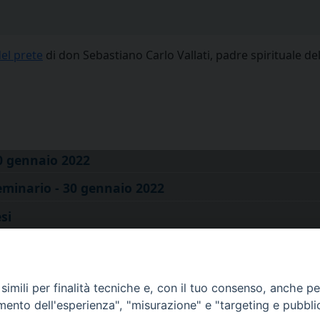
del prete
di don Sebastiano Carlo Vallati, padre spirituale de
0 gennaio 2022
eminario - 30 gennaio 2022
si
o - 30 gennaio 2022
nata del Seminario 2022 - 30 gennaio 2022
imili per finalità tecniche e, con il tuo consenso, anche per 
amento dell'esperienza", "misurazione" e "targeting e pubbli