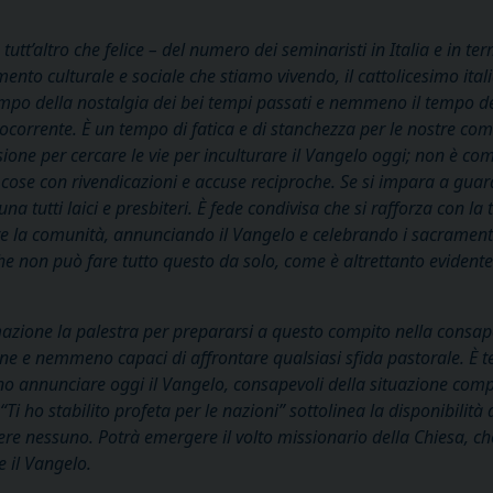
 tutt’altro che felice – del numero dei seminaristi in Italia e in te
o culturale e sociale che stiamo vivendo, il cattolicesimo italian
po della nostalgia dei bei tempi passati e nemmeno il tempo dell’
corrente. È un tempo di fatica e di stanchezza per le nostre comu
asione per cercare le vie per inculturare il Vangelo oggi; non è co
 cose con rivendicazioni e accuse reciproche. Se si impara a guar
 tutti laici e presbiteri. È fede condivisa che si rafforza con la
are la comunità, annunciando il Vangelo e celebrando i sacrament
e che non può fare tutto questo da solo, come è altrettanto eviden
rmazione la palestra per prepararsi a questo compito nella consa
sone e nemmeno capaci di affrontare qualsiasi sfida pastorale. È
no annunciare oggi il Vangelo, consapevoli della situazione compli
“Ti ho stabilito profeta per le nazioni” sottolinea la disponibilità
gere nessuno. Potrà emergere il volto missionario della Chiesa, c
 il Vangelo.