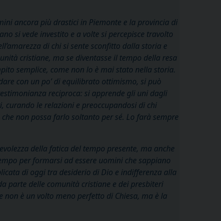
rmini ancora più drastici in Piemonte e la provincia di
o si vede investito e a volte si percepisce travolto
amarezza di chi si sente sconfitto dalla storia e
nità cristiane, ma se diventasse il tempo della resa
mpito semplice, come non lo è mai stato nella storia.
dare con un po’ di equilibrato ottimismo, si può
 testimonianza reciproca: si apprende gli uni dagli
i, curando le relazioni e preoccupandosi di chi
te che non possa farlo soltanto per sé. Lo farà sempre
pevolezza della fatica del tempo presente, ma anche
 tempo per formarsi ad essere uomini che sappiano
cata di oggi tra desiderio di Dio e indifferenza alla
 da parte delle comunità cristiane e dei presbiteri
he non è un volto meno perfetto di Chiesa, ma è la