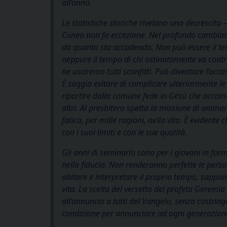
all’anno.
Le statistiche storiche rivelano una decrescita –
Cuneo non fa eccezione. Nel profondo cambiament
da quanto sta accadendo. Non può essere il tem
neppure il tempo di chi ostinatamente va contro
ne usciremo tutti sconfitti. Può diventare l’occ
È saggio evitare di complicare ulteriormente le
ripartire dalla comune fede in Gesù che accomuna
altri. Al presbitero spetta la missione di anim
fatica, per mille ragioni, nella vita. È evident
con i suoi limiti e con le sue qualità.
Gli anni di seminario sono per i giovani in fo
nella fiducia. Non renderanno perfette le per
abitare e interpretare il proprio tempo, sappia
vita. La scelta del versetto del profeta Geremia 
all’annuncio a tutti del Vangelo, senza costrin
condizione per annunciare ad ogni generazione