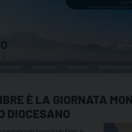
6 Agos
Festa della Trasfigurazione del
 EVIDENZA
DOCUMENTI
ANNUARIO
APPUNTAMENTI
MBRE È LA GIORNATA MO
LO DIOCESANO
i meditare sulla figura di san Paolo, in