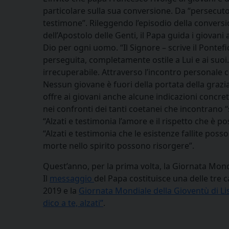
particolare sulla sua conversione. Da “persecuto
testimone”. Rileggendo l’episodio della conversi
dell’Apostolo delle Genti, il Papa guida i giovani
Dio per ogni uomo. “Il Signore – scrive il Pontefi
perseguita, completamente ostile a Lui e ai suoi
irrecuperabile. Attraverso l’incontro personale 
Nessun giovane è fuori della portata della grazi
offre ai giovani anche alcune indicazioni concret
nei confronti dei tanti coetanei che incontrano 
“Alzati e testimonia l’amore e il rispetto che è p
“Alzati e testimonia che le esistenze fallite poss
morte nello spirito possono risorgere”.
Quest’anno, per la prima volta, la Giornata Mond
Il
messaggio
del Papa costituisce una delle tre
2019 e la
Giornata Mondiale della Gioventù di L
dico a te, alzati”
.