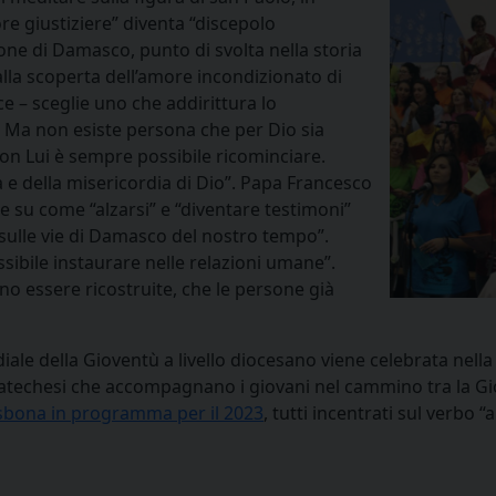
re giustiziere” diventa “discepolo
one di Damasco, punto di svolta nella storia
 alla scoperta dell’amore incondizionato di
ce – sceglie uno che addirittura lo
. Ma non esiste persona che per Dio sia
con Lui è sempre possibile ricominciare.
a e della misericordia di Dio”. Papa Francesco
e su come “alzarsi” e “diventare testimoni”
“sulle vie di Damasco del nostro tempo”.
ossibile instaurare nelle relazioni umane”.
ono essere ricostruite, che le persone già
iale della Gioventù a livello diocesano viene celebrata nell
 catechesi che accompagnano i giovani nel cammino tra la G
isbona in programma per il 2023
, tutti incentrati sul verbo “