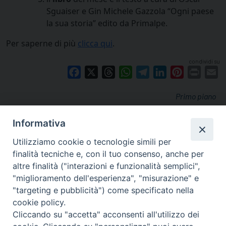
Sguaiser e Gin Michele Gazzola “Ogni paese
la sua storia” edito da Primalpe
.
Per saperne di più
clicca qui
.
condividi su
Facebook
X
Threads
WhatsApp
Telegram
LinkedIn
Pinterest
Print
E
Primo piano
Informativa
Utilizziamo cookie o tecnologie simili per
finalità tecniche e, con il tuo consenso, anche per
altre finalità ("interazioni e funzionalità semplici",
"miglioramento dell'esperienza", "misurazione" e
"targeting e pubblicità") come specificato nella
cookie policy.
Cliccando su "accetta" acconsenti all'utilizzo dei