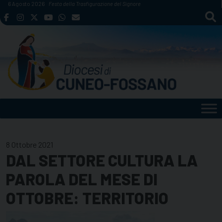
Skip
6 Agosto 2026
Festa della Trasfigurazione del Signore
to
content
8 Ottobre 2021
DAL SETTORE CULTURA LA
PAROLA DEL MESE DI
OTTOBRE: TERRITORIO