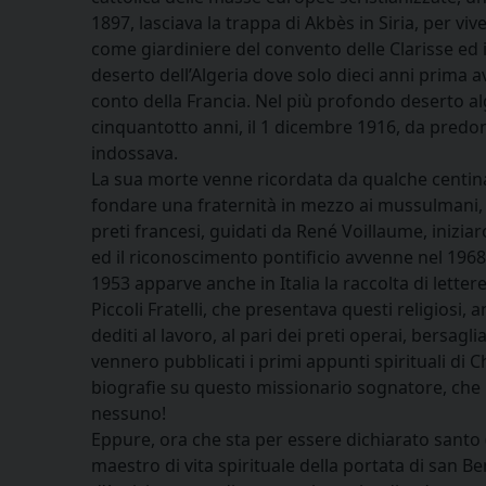
1897, lasciava la trappa di Akbès in Siria, per vi
come giardiniere del convento delle Clarisse ed i
deserto dell’Algeria dove solo dieci anni prima a
conto della Francia. Nel più profondo deserto a
cinquantotto anni, il 1 dicembre 1916, da predo
indossava.
La sua morte venne ricordata da qualche centinai
fondare una fraternità in mezzo ai mussulmani, 
preti francesi, guidati da René Voillaume, iniziar
ed il riconoscimento pontificio avvenne nel 1968, 
1953 apparve anche in Italia la raccolta di letter
Piccoli Fratelli, che presentava questi religiosi, 
dediti al lavoro, al pari dei preti operai, bersaglia
vennero pubblicati i primi appunti spirituali di
biografie su questo missionario sognatore, che 
nessuno!
Eppure, ora che sta per essere dichiarato santo
maestro di vita spirituale della portata di san 