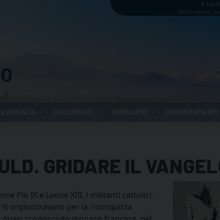
8 Agos
San Domenico, sa
 EVIDENZA
DOCUMENTI
ANNUARIO
APPUNTAMENTI
LD. GRIDARE IL VANGEL
e Pio IX e Leone XIII, i militanti cattolici,
, si organizzavano per la riconquista
un quasi sconosciuto monaco francese, nel