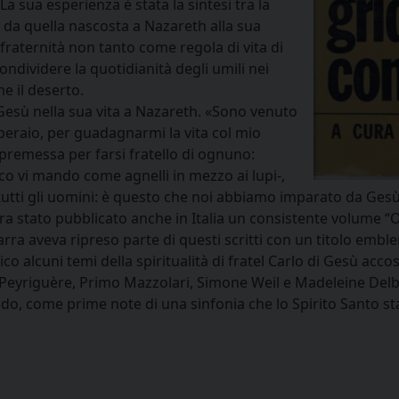
La sua esperienza è stata la sintesi tra la
 da quella nascosta a Nazareth alla sua
fraternità non tanto come regola di vita di
ondividere la quotidianità degli umili nei
e il deserto.
 Gesù nella sua vita a Nazareth. «Sono venuto
peraio, per guadagnarmi la vita col mio
remessa per farsi fratello di ognuno:
cco vi mando come agnelli in mezzo ai lupi-,
n tutti gli uomini: è questo che noi abbiamo imparato da Gesù
1, era stato pubblicato anche in Italia un consistente volume “
Barra aveva ripreso parte di questi scritti con un titolo emb
co alcuni temi della spiritualità di fratel Carlo di Gesù accost
eyriguère, Primo Mazzolari, Simone Weil e Madeleine Delbrê
o, come prime note di una sinfonia che lo Spirito Santo s