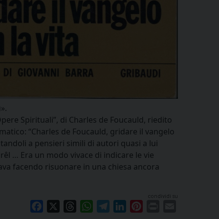
».
Opere Spirituali”, di Charles de Foucauld, riedito
lematico: “Charles de Foucauld, gridare il vangelo
andoli a pensieri simili di autori quasi a lui
l … Era un modo vivace di indicare le vie
tava facendo risuonare in una chiesa ancora
condividi su
Facebook
X
Threads
WhatsApp
Telegram
LinkedIn
Pinterest
Print
Email