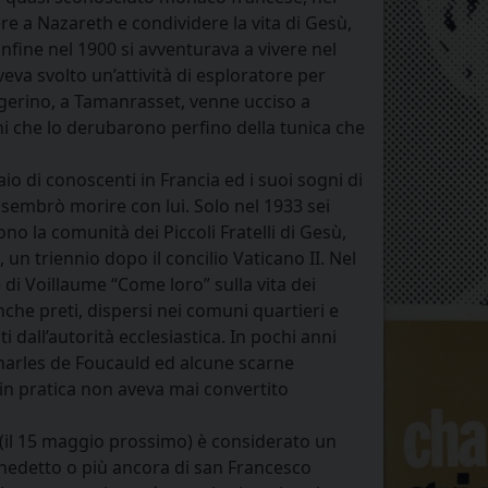
vere a Nazareth e condividere la vita di Gesù,
nfine nel 1900 si avventurava a vivere nel
veva svolto un’attività di esploratore per
lgerino, a Tamanrasset, venne ucciso a
ni che lo derubarono perfino della tunica che
o di conoscenti in Francia ed i suoi sogni di
sembrò morire con lui. Solo nel 1933 sei
ono la comunità dei Piccoli Fratelli di Gesù,
un triennio dopo il concilio Vaticano II. Nel
e di Voillaume “Come loro” sulla vita dei
anche preti, dispersi nei comuni quartieri e
ti dall’autorità ecclesiastica. In pochi anni
 Charles de Foucauld ed alcune scarne
in pratica non aveva mai convertito
 (il 15 maggio prossimo) è considerato un
Benedetto o più ancora di san Francesco