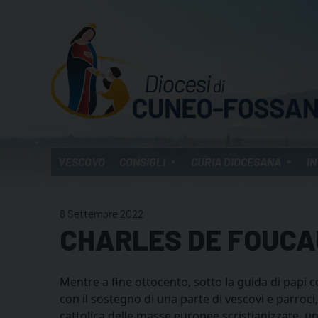
Skip
to
content
VESCOVO
CONSIGLI
CURIA DIOCESANA
IN
8 Settembre 2022
CHARLES DE FOUCAU
Mentre a fine ottocento, sotto la guida di papi com
con il sostegno di una parte di vescovi e parroci
cattolica delle masse europee scristianizzate, 