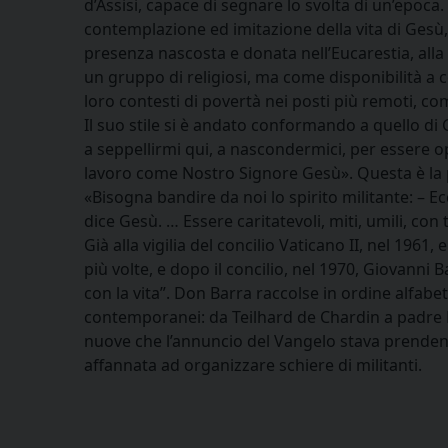
d’Assisi, capace di segnare lo svolta di un’epoca. 
contemplazione ed imitazione della vita di Gesù,
presenza nascosta e donata nell’Eucarestia, alla 
un gruppo di religiosi, ma come disponibilità a c
loro contesti di povertà nei posti più remoti, com
Il suo stile si è andato conformando a quello di
a seppellirmi qui, a nascondermici, per essere o
lavoro come Nostro Signore Gesù». Questa è la p
«Bisogna bandire da noi lo spirito militante: – E
dice Gesù. … Essere caritatevoli, miti, umili, co
Già alla vigilia del concilio Vaticano II, nel 196
più volte, e dopo il concilio, nel 1970, Giovanni 
con la vita”. Don Barra raccolse in ordine alfabeti
contemporanei: da Teilhard de Chardin a padre P
nuove che l’annuncio del Vangelo stava prendend
affannata ad organizzare schiere di militanti.