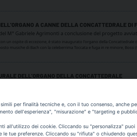
DELL’ORGANO A CANNE DELLA CONCATTEDRALE DI
 del M° Gabriele Agrimonti a conclusione del progetto avvia
n un ospite di eccezione, è stato inaugurato l'organo della Concattedrale di
sto musiche di Bach con la celeberrima Toccata e fuga in re minore, Bossi (t
URALE DELL’ORGANO DELLA CONCATTEDRALE
o e della riqualificazione dell'organo a canne realizzato dal
imili per finalità tecniche e, con il tuo consenso, anche per 
amento dell'esperienza", "misurazione" e "targeting e pubbli
i all'utilizzo dei cookie. Cliccando su "personalizza" puoi
re le tue preferenze. Cliccando su "rifiuta" o chiudendo que