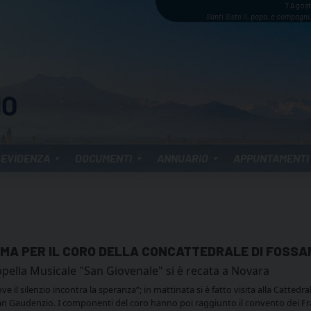
7 Agos
Santi Sisto II, papa, e compagni,
 EVIDENZA
DOCUMENTI
ANNUARIO
APPUNTAMENTI
SIMA PER IL CORO DELLA CONCATTEDRALE DI FOSSA
ppella Musicale "San Giovenale" si è recata a Novara
ove il silenzio incontra la speranza”; in mattinata si è fatto visita alla Catted
di San Gaudenzio. I componenti del coro hanno poi raggiunto il convento dei Fr