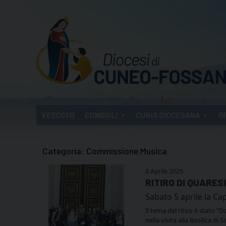
Skip
to
content
VESCOVO
CONSIGLI
CURIA DIOCESANA
IN
Categoria:
Commissione Musica
8 Aprile 2025
RITIRO DI QUARE
Sabato 5 aprile la Ca
Il tema del ritiro è stato “D
nella visita alla Basilica 