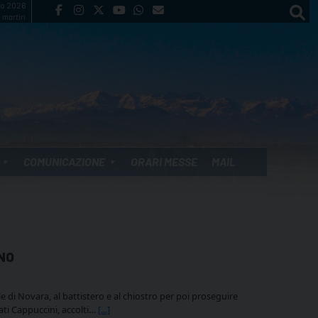
to 2026
 martiri
COMUNICAZIONE
ORARI MESSE
MAIL
NO
rale di Novara, al battistero e al chiostro per poi proseguire
ati Cappuccini, accolti…
[...]