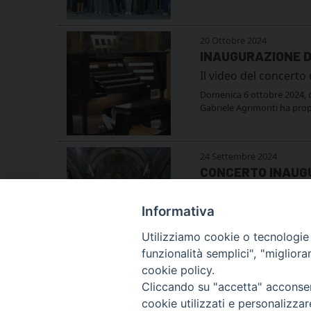
20 Ottobre 2024
INAUGURAZIONE 
Il video del concerto
Domenica 6 ottobre 2024, co
Gabriele Agrimonti ha propo
24 Settembre 2024
CONCERTO INAUG
A seguito del restaur
Informativa
Utilizziamo cookie o tecnologie s
funzionalità semplici", "miglior
cookie policy.
Cliccando su "accetta" acconsent
cookie utilizzati e personalizza