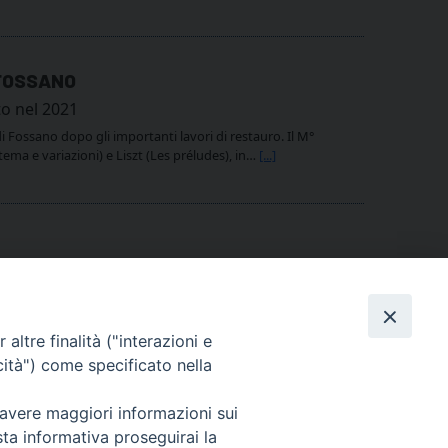
 FOSSANO
to nel 2021
 Fossano dopo gli importanti lavori di restauro. Il M°
ema e variazioni) e Liszt (Les préludes), in…
[...]
la Bottega Organaria Zanin.
altre finalità ("interazioni e
cità") come specificato nella
 avere maggiori informazioni sui
sta informativa proseguirai la