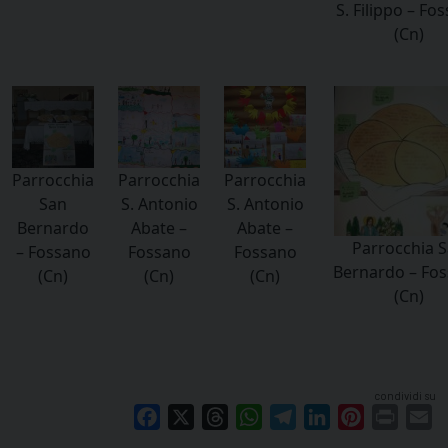
S. Filippo – Fo
(Cn)
Parrocchia
Parrocchia
Parrocchia
San
S. Antonio
S. Antonio
Bernardo
Abate –
Abate –
Parrocchia 
– Fossano
Fossano
Fossano
Bernardo – Fo
(Cn)
(Cn)
(Cn)
(Cn)
condividi su
Facebook
X
Threads
WhatsApp
Telegram
LinkedIn
Pinterest
Print
E