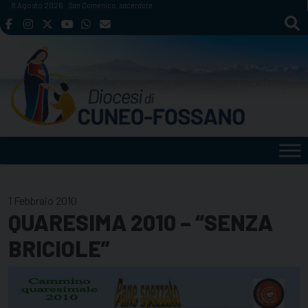
Skip
8 Agosto 2026
San Domenico, sacerdote
to
content
1 Febbraio 2010
QUARESIMA 2010 – “SENZA
BRICIOLE”