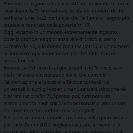
Alimentare organizzato dalla FAO, nel novembre scorso,
ricordando la “drammatica crescita del numero di chi
soffre la fame”(n.2), denuncia che “la fame è il segno più
crudele e concreto della povertà”(n.10).
Oggi viviamo in un mondo estremamente ingiusto,
dove la grande maggioranza vive di briciole, come
Lazzaro (Lc 16) o la donna cananea (Mt 15) e un numero
scandaloso ogni anno muore perché addirittura è
senza briciole.
Benedetto XVI ricorda ai governanti che “è necessario
maturare una coscienza solidale, che consideri
l’alimentazione e l’accesso all’acqua come diritti
universali di tutti gli esseri umani, senza distinzione né
discriminazione”(n.7). Sprona, poi, tutti noi a un
“cambiamento negli stili di vita personale e comunitari,
nei consumi e negli effettivi bisogni”(n.8).
Per questo come comunità cristiana, nella quaresima e
per tutto l’anno 2010, vogliamo aiutarci a rivedere le
nostre abitudini alimentari e il nostro rapporto con il