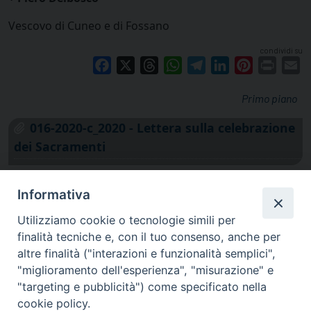
Vescovo di Cuneo e di Fossano
condividi su
Facebook
X
Threads
WhatsApp
Telegram
LinkedIn
Pinterest
Print
E
Primo piano
016-2020-c_2020 - Lettera sulla celebrazione
dei Sacramenti
Informativa
Utilizziamo cookie o tecnologie simili per
finalità tecniche e, con il tuo consenso, anche per
altre finalità ("interazioni e funzionalità semplici",
"miglioramento dell'esperienza", "misurazione" e
"targeting e pubblicità") come specificato nella
cookie policy.