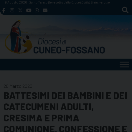
Skip
9 Agosto 2026
Santa Teresa Benedetta della Croce (Edith) Stein, vergine
to
content
20 Marzo 2020
BATTESIMI DEI BAMBINI E DEI
CATECUMENI ADULTI,
CRESIMA E PRIMA
COMUNIONE, CONFESSIONE E