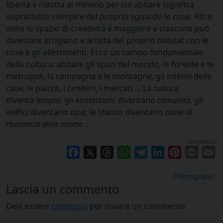
libertà è ridotta al minimo per cui abitare significa
soprattutto riempire del proprio sguardo le cose. Altre
volte lo spazio di creatività è maggiore e ciascuno può
diventare artigiano e artista del proprio habitat con le
cose e gli allestimenti. Ecco un campo fondamentale
della cultura: abitare gli spazi del mondo, le foreste e le
metropoli, la campagna e le montagne, gli interni delle
case, le piazze, i cimiteri, i mercati … La natura
diventa
tempio
, gli ecosistemi diventano
comunità
, gli
edifici diventano
case
, le stanze diventano
casse di
risonanza delle anime
…
condividi su
Facebook
X
Threads
WhatsApp
Telegram
LinkedIn
Pinterest
Print
E
Primo piano
Lascia un commento
Devi essere
connesso
per inviare un commento.