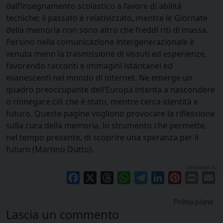
dall’insegnamento scolastico a favore di abilità
tecniche; il passato è relativizzato, mentre le Giornate
della memoria non sono altro che freddi riti di massa.
Persino nella comunicazione intergenerazionale è
venuta meno la trasmissione di vissuti ed esperienze,
favorendo racconti e immagini istantanei ed
evanescenti nel mondo di internet. Ne emerge un
quadro preoccupante dell’Europa intenta a nascondere
o rinnegare ciò che è stato, mentre cerca identità e
futuro. Queste pagine vogliono provocare la riflessione
sulla cura della memoria, lo strumento che permette,
nel tempo presente, di scoprire una speranza per il
futuro (Martino Dutto).
condividi su
Facebook
X
Threads
WhatsApp
Telegram
LinkedIn
Pinterest
Print
E
Primo piano
Lascia un commento