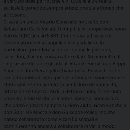
a servizio delle parrocchie e di tutte le altre realtà
ecclesiali, ponendo sempre attenzione sia a Cuneo che
a Fossano.
Ci sarà un unico Vicario Generale: ho scelto don
Sebastiano Carlo Vallati. I compiti e le competenze sono
dati dal CDC ai n. 475-481. Continuerà ad essere il
coordinatore della cappellania ospedaliera. In
particolare, prenderà a cuore con me le persone,
sacerdoti, diaconi, consacrati/e e laici. Mi permetto di
ringraziare di cuore gli attuali Vicari Generali don Beppe
Panero e don Pierangelo Chiaramello. Posso dire che
con entrambi vi è stata piena sintonia; mi sono sempre
stati vicini e sono ammirato per la loro disponibilità,
attenzione e finezza. Al di la del loro ruolo, è cresciuta
una vera amicizia che ora non si spegne. Sono sicuro
che potrò contare sempre sul loro aiuto. Grazie anche a
don Gabriele Mecca e don Giuseppe Pellegrino che
hanno collaborato come Vicari Episcopali e
continueranno ancora a collaborare in vario modo.