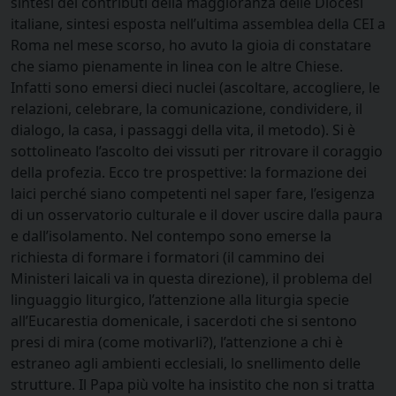
sintesi dei contributi della maggioranza delle Diocesi
italiane, sintesi esposta nell’ultima assemblea della CEI a
Roma nel mese scorso, ho avuto la gioia di constatare
che siamo pienamente in linea con le altre Chiese.
Infatti sono emersi dieci nuclei (ascoltare, accogliere, le
relazioni, celebrare, la comunicazione, condividere, il
dialogo, la casa, i passaggi della vita, il metodo). Si è
sottolineato l’ascolto dei vissuti per ritrovare il coraggio
della profezia. Ecco tre prospettive: la formazione dei
laici perché siano competenti nel saper fare, l’esigenza
di un osservatorio culturale e il dover uscire dalla paura
e dall’isolamento. Nel contempo sono emerse la
richiesta di formare i formatori (il cammino dei
Ministeri laicali va in questa direzione), il problema del
linguaggio liturgico, l’attenzione alla liturgia specie
all’Eucarestia domenicale, i sacerdoti che si sentono
presi di mira (come motivarli?), l’attenzione a chi è
estraneo agli ambienti ecclesiali, lo snellimento delle
strutture. Il Papa più volte ha insistito che non si tratta