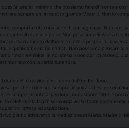
uest’altare è il minimo che possiamo fare di fronte a così g
i penetrare sempre più in questo grande Mistero. Non lo c
resente, comporta tutta una serie di conseguenze. Non possi
no tante altre cose da fare. Non possiamo elevare a Dio il n
lebrare il sacramento dell’amore e avere pesi sulla coscienza
 tali e quali come siamo entrati. Non possiamo pensare alle
iamo rimanere chiusi in noi stessi e non aprirci al dono, alla
testimoniato con la carità autentica.
 il dono della tua vita, per il dono del tuo Perdono.
Chiesa, perché ci richiami sempre all’unità, ad essere un cuo
i e sei sempre pronto al perdono, nonostante tutte le nostre
ci fa celebrare la tua misericordia verso tante persone che 
cupazioni, attese ed aspirazioni.
 ti rivolgiamo attraverso la mediazione di Maria, Madre di Mi