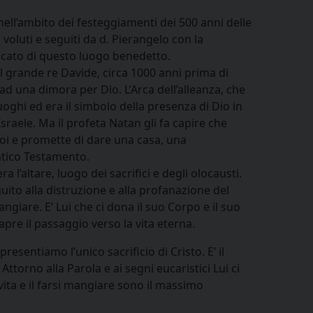
ell’ambito dei festeggiamenti dei 500 anni delle
voluti e seguiti da d. Pierangelo con la
ificato di questo luogo benedetto.
 il grande re Davide, circa 1000 anni prima di
ad una dimora per Dio. L’Arca dell’alleanza, che
uoghi ed era il simbolo della presenza di Dio in
sraele. Ma il profeta Natan gli fa capire che
noi e promette di dare una casa, una
Antico Testamento.
 l’altare, luogo dei sacrifici e degli olocausti.
guito alla distruzione e alla profanazione del
ngiare. E’ Lui che ci dona il suo Corpo e il suo
apre il passaggio verso la vita eterna.
resentiamo l’unico sacrificio di Cristo. E’ il
ttorno alla Parola e ai segni eucaristici Lui ci
 vita e il farsi mangiare sono il massimo