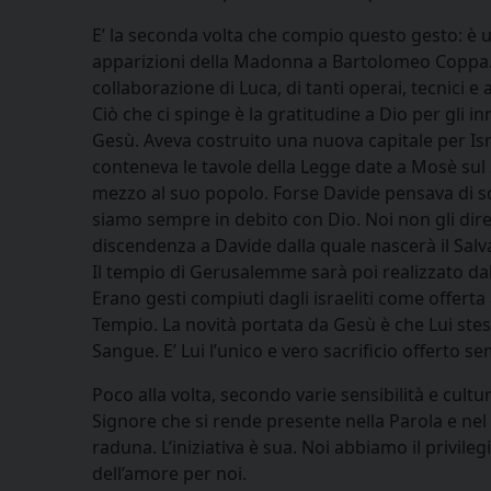
E’ la seconda volta che compio questo gesto: è u
apparizioni della Madonna a Bartolomeo Coppa. La 
collaborazione di Luca, di tanti operai, tecnici e
Ciò che ci spinge è la gratitudine a Dio per gli i
Gesù. Aveva costruito una nuova capitale per Isr
conteneva le tavole della Legge date a Mosè sul S
mezzo al suo popolo. Forse Davide pensava di sdeb
siamo sempre in debito con Dio. Noi non gli dire
discendenza a Davide dalla quale nascerà il Salv
Il tempio di Gerusalemme sarà poi realizzato dal f
Erano gesti compiuti dagli israeliti come offerta 
Tempio. La novità portata da Gesù è che Lui stesso
Sangue. E’ Lui l’unico e vero sacrificio offerto 
Poco alla volta, secondo varie sensibilità e cultur
Signore che si rende presente nella Parola e nel P
raduna. L’iniziativa è sua. Noi abbiamo il privile
dell’amore per noi.