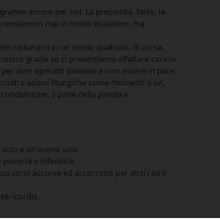
rande amore per noi. La preziosità, l’arte, la
omprenderemo mai in modo esaustivo, ma
amo radunarci in un modo qualsiasi, di corsa,
ostro grazie se ci presentiamo all’altare carichi
 per aver operato divisioni e non essere in pace
 nostre azioni liturgiche come momenti a se’,
 condivisione; il pane della parola e
r solo e un’anima sola.
 povertà e infedeltà.
qui sono accorse ed accorrono per dirti i loro
sericordia.