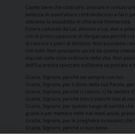
Capite bene che costruire, onorare e consacrare q
bellezza di quest’altare contribuiscono a farc
abbiamo la possibilità di sfiorarne l’immensità.
Essere radunati da Lui, attorno a Lui, vivo e p
con la preoccupazione di sbrigarcela perché ci so
di rancore e pieni di divisioni. Non possiamo ce
con tutti. Non possiamo uscire da questa chiesa
staccati dalle cose ordinarie della vita. Non poss
dell’Eucarestia spezzato sull’altare va portato e 
Grazie, Signore, perché sei sempre con noi.
Grazie, Signore, per il dono della tua Parola, per
Grazie, Signore, perché ci raduni, ci fai sentire 
Grazie, Signore, perchè non ti stanchi mai di no
Grazie, Signore, per questo luogo di santità che 
grazie e per mettere nelle tue mani ansie, preoc
Grazie, Signore, per le preghiere incessanti che
Grazie, Signore, perché ci vuoi bene.