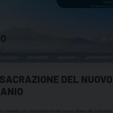
8 Agos
San Domenico, sa
 EVIDENZA
DOCUMENTI
ANNUARIO
APPUNTAMENTI
NSACRAZIONE DEL NUOVO
SANIO
o vivendo: la consacrazione del nuovo altare del Santuario