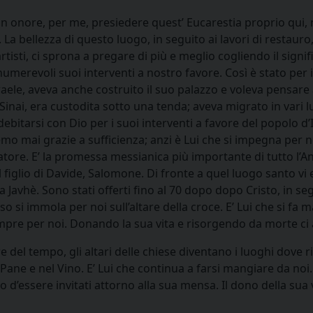
n onore, per me, presiedere quest’ Eucarestia proprio qui, n
bellezza di questo luogo, in seguito ai lavori di restauro, 
 artisti, ci sprona a pregare di più e meglio cogliendo il sign
nnumerevoli suoi interventi a nostro favore. Così è stato per
aele, aveva anche costruito il suo palazzo e voleva pensare 
inai, era custodita sotto una tenda; aveva migrato in vari l
itarsi con Dio per i suoi interventi a favore del popolo d’I
mo mai grazie a sufficienza; anzi è Lui che si impegna per 
atore. E’ la promessa messianica più importante di tutto l’
iglio di Davide, Salomone. Di fronte a quel luogo santo vi era
a Javhè. Sono stati offerti fino al 70 dopo dopo Cristo, in se
 si immola per noi sull’altare della croce. E’ Lui che si fa ma
sempre per noi. Donando la sua vita e risorgendo da morte ci 
e del tempo, gli altari delle chiese diventano i luoghi dove rip
ane e nel Vino. E’ Lui che continua a farsi mangiare da noi. A
gio d’essere invitati attorno alla sua mensa. Il dono della sua