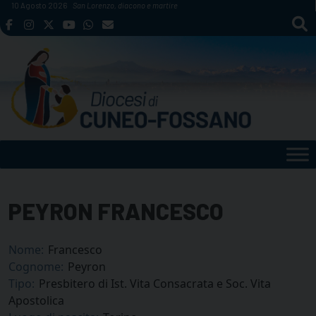
Skip
10 Agosto 2026
San Lorenzo, diacono e martire
to
content
PEYRON FRANCESCO
Nome:
Francesco
Cognome:
Peyron
Tipo:
Presbitero di Ist. Vita Consacrata e Soc. Vita
Apostolica