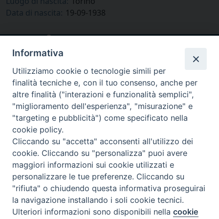
Luogo di nascita:
Torino
Data di nascita:
19-09-1938
Informativa
Utilizziamo cookie o tecnologie simili per
finalità tecniche e, con il tuo consenso, anche per
altre finalità ("interazioni e funzionalità semplici",
"miglioramento dell'esperienza", "misurazione" e
"targeting e pubblicità") come specificato nella
cookie policy.
via Amedeo Rossi, 28 - 12100 Cuneo
Cliccando su "accetta" acconsenti all'utilizzo dei
segreteriagenerale@diocesicuneofossano.it
cookie. Cliccando su "personalizza" puoi avere
c.f. 96017380047
maggiori informazioni sui cookie utilizzati e
personalizzare le tue preferenze. Cliccando su
"rifiuta" o chiudendo questa informativa proseguirai
la navigazione installando i soli cookie tecnici.
Ulteriori informazioni sono disponibili nella
cookie
Preferenze Cookie