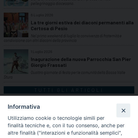
pellegrinaggio diocesano.
6 Luglio 2026
La tre giorni estiva dei diaconi permanenti alla
Certosa di Pesio
Nel primo weekend di luglio la convivenza di fraternità e
condivisione con altri diaconi della provincia
1 Luglio 2026
Inagurazione della nuova Parrocchia San Pier
Giorgio Frassati
Quattro giornate di festa per le comunità della Bassa Valle
Stura
TUTTI GLI ARTICOLI
Informativa
Utilizziamo cookie o tecnologie simili per
finalità tecniche e, con il tuo consenso, anche per
altre finalità ("interazioni e funzionalità semplici",