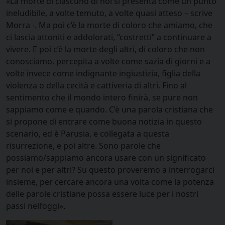
«La morte di ciascuno di noi si presenta come un punto
ineludibile, a volte temuto, a volte quasi atteso – scrive
Morra -. Ma poi c’è la morte di coloro che amiamo, che
ci lascia attoniti e addolorati, “costretti” a continuare a
vivere. E poi c’è la morte degli altri, di coloro che non
conosciamo. percepita a volte come sazia di giorni e a
volte invece come indignante ingiustizia, figlia della
violenza o della cecità e cattiveria di altri. Fino al
sentimento che il mondo intero finirà, se pure non
sappiamo come e quando. C’è una parola cristiana che
si propone di entrare come buona notizia in questo
scenario, ed è Parusia, e collegata a questa
risurrezione, e poi altre. Sono parole che
possiamo/sappiamo ancora usare con un significato
per noi e per altri? Su questo proveremo a interrogarci
insieme, per cercare ancora una volta come la potenza
delle parole cristiane possa essere luce per i nostri
passi nell’oggi».