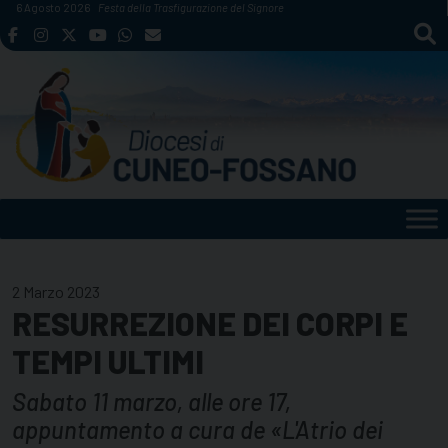
Skip
6 Agosto 2026
Festa della Trasfigurazione del Signore
to
content
2 Marzo 2023
RESURREZIONE DEI CORPI E
TEMPI ULTIMI
Sabato 11 marzo, alle ore 17,
appuntamento a cura de «L'Atrio dei