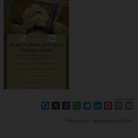
condividi su
Facebook
X
Threads
WhatsApp
Telegram
LinkedIn
Pinterest
Print
E
Primo piano
Aggregazioni laicali